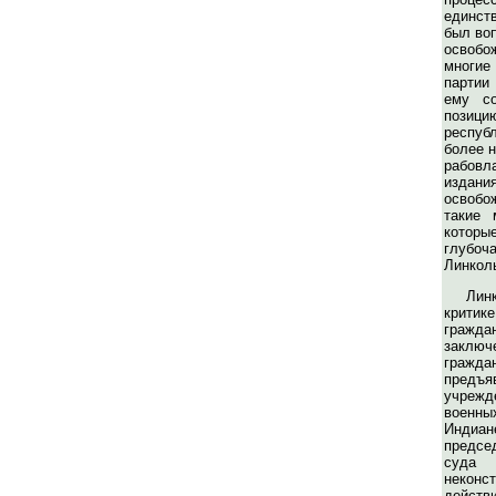
единст
был во
освоб
многие 
партии
ему со
позиц
респуб
более н
рабов
издан
освобо
такие 
котор
глубо
Линкол
Лин
крити
граж
заклю
граж
предъя
учреж
военн
Инди
предс
суд
неконс
действ