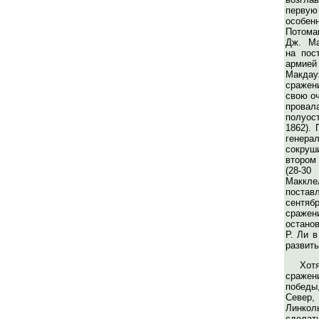
первую
особе
Потома
Дж. Ма
на пос
арми
Макдау
сражени
свою оч
пров
полуос
1862).
генера
сокруш
втором
(28-3
Маккл
поставл
сентя
сражени
останов
Р. Ли в
развить
Хо
сражен
победы
Север
Линко
сделат