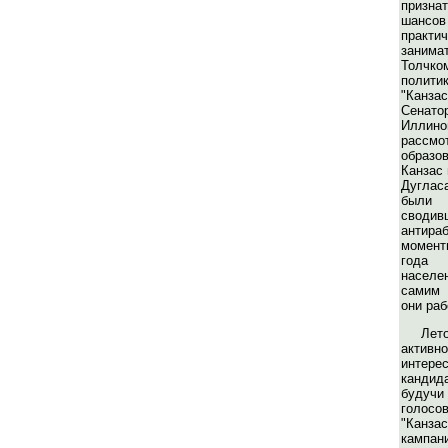
призна
шансов
практ
заним
Толчк
полит
"Канза
Сена
Иллино
рассмот
образ
Канзас 
Дугласа
были 
свод
антира
момент
года
населе
самим 
они раб
Лет
актив
интерес
кандид
будучи
голос
"Канзас
кампан