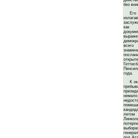
без вни
Его
излаг
заслуж
как 
докум
выраже
демокра
всег
знамен
послан
открыти
Гетт
Пенсиль
года.
К ок
пребы
президе
немало
недост
помеш
кандид
летом 
Линкол
потер
выбора
генера
под Атл