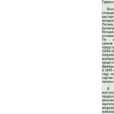
Гаррисо
Вс
отноше
расторг
младш
Лога
руково
Иллино
основа
По за
сро
предст
(1834
попро
выбо
предст
Дважды
в 1843 
году о
партии 
палаты 
В К
выс
продол
мексик
прогол
вооруж
войскам