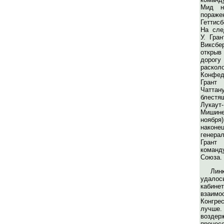
Мид на
пораже
Геттисб
На сле
У. Гра
Виксбе
открыв
дорогу
рас
Конфед
Гран
Чаттан
блест
Лукау
Мишин
ноября)
након
генерал
Гран
команд
Союза.
Ли
удало
каб
взаи
Конгре
лучш
воздер
процес