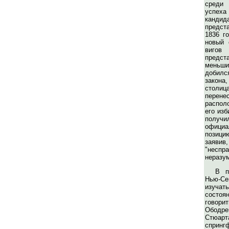
среди 
успеха
канд
предст
1836 г
новый 
виг
предст
меньши
добил
закона
стол
перене
распол
его изб
получи
официа
позицию
заявив
"нес
неразум
В п
Нью-Се
изучать
состоя
гово
Ободре
Стюар
сприн