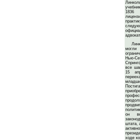
Линкол
учебни
1836 
лицен
прак
след
офици
адвокат
Линк
могл
ограни
Нью-С
Спринг
все ша
15 ап
переех
младши
Пост
приоб
проф
прод
продви
политик
он вн
законо
штата, 
акти
презид
ходе ко