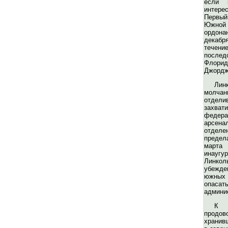
если 
интере
Первы
Южной 
ордон
декабр
течени
после
Флор
Джорджи
Ли
молчан
отде
захв
феде
арсе
отдел
предела
март
инауг
Линко
убежден
южных 
опасат
админи
К 
продов
хранив