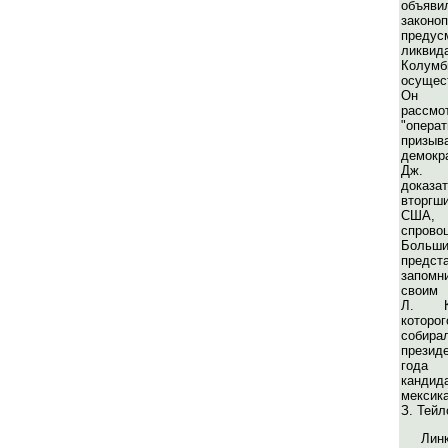
объяв
законоп
предус
ликвид
Колумби
осущес
Он т
расс
"опера
призыв
демокр
Дж. П
доказа
вторг
США
спров
Больши
пред
запом
своим 
Л. Ка
кото
собир
презид
года 
канд
мексик
З. Тейл
Лин