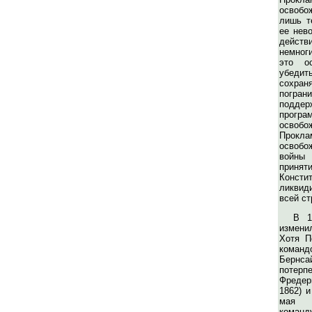
освобо
лишь т
ее нев
дейст
немног
это о
убедит
сохра
погр
подде
програ
освобо
Прокл
освобо
войны 
принят
Конс
ликвид
всей ст
В 1
измени
Хотя П
команд
Бернс
потер
Фредер
1862) и
мая 
коман