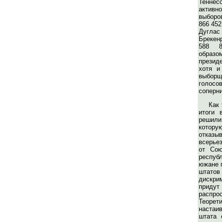
Теннес
активно
выборов
866 452
Дуглас
Брекенр
588 8
образ
презид
хотя и
выбор
голосо
соперни
Как 
итоги 
решили
котор
отказ
всерьез
от Сою
респу
южане п
штатов
дискрим
прид
распро
Теор
настаи
штата 