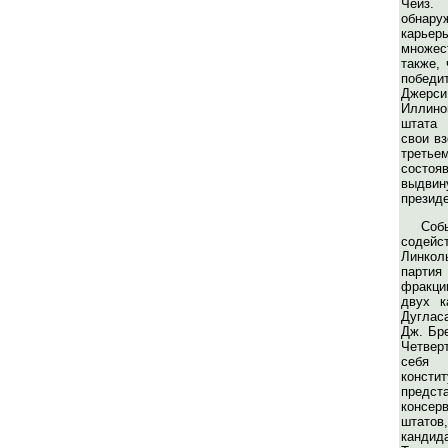
Чейз
обнару
карье
множес
также, 
победит
Джер
Иллино
штата 
свои вз
третье
состоя
выдвину
презид
Соб
содей
Линкол
партия
фракци
двух к
Дуглас
Дж. Бре
Четверт
себ
консти
предст
консерв
штат
канди