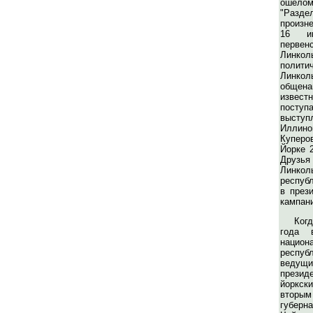
ошело
"Раз
произн
16 и
первен
Линк
полити
Линкол
общена
извест
посту
выступ
Иллино
Куперо
Йорке 
Друзья
Линкол
респуб
в през
кампани
Когд
года 
национ
респуб
ведущ
презид
йоркски
вторым
губерн