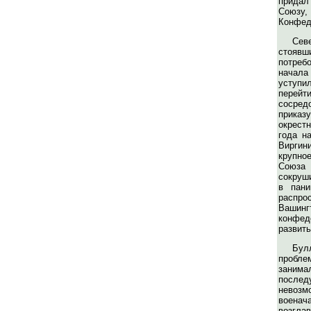
придал
Союзу,
Конфед
Сев
стоявш
потре
начала
уступи
перейти
сосре
приказ
окрест
года н
Виргин
крупн
Сою
сокруш
в пани
распр
Вашин
конфе
развить
Бу
пробле
заним
послед
невоз
военач
возгла