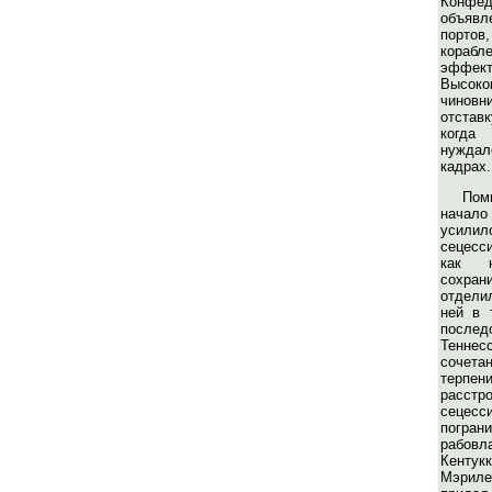
Конф
объяв
порто
корабле
эффект
Высоко
чинов
отстав
когд
нуждал
кадрах.
Пом
начал
усил
сецесси
как н
сохран
отдели
ней в 
после
Теннес
сочетан
терпен
расс
сецес
погран
рабовл
Кент
Мэриле