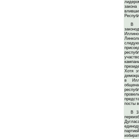
лидеро
закона
влив
Респуб
В 
законо
Иллино
Линкол
след
при
респуб
участв
кампа
презид
Хотя э
демокр
в Илл
общена
респу
про
предст
посты в
В 1
переи
Дугла
единод
парти
избир