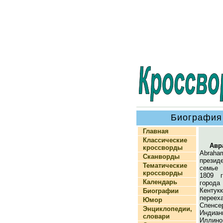
Биография
Главная
Классические
Авр
кроссворды
Abraha
Сканворды
презид
Тематические
семье 
кроссворды
1809 г
Календарь
город
Кентукк
Биографии
перееха
Юмор
Спенс
Энциклопедии,
Индиан
словари
Иллино