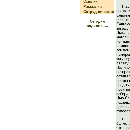
Ссылки
Рассылка
Весн
поступ
Сотрудничество
Сейлем
посел
Сегодня
Сангам
родились...
запад
Пытал
магаз
почтм
помощ
земле
намере
кандид
палат
Илли
возв
остав
врем
предвы
проигр
избира
Нью-
подде
прин
голосов
В 
баллот
этот р