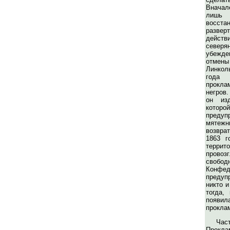
Вначал
лишь
восста
разве
действ
севе
убежде
отмен
Линкол
года
прокла
негров.
он из
кото
предуп
мяте
возврат
1863 г
терр
прово
своб
Конфед
предуп
никто и
тогда,
появила
прокла
Час
Про