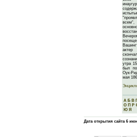
инаугу
содер
испытыв
"прояв
всем",
основ
восст
Вечеро
посеще
Вашинг
актер
сконч
сознани
утра 15
был по
Оук-Ри
мая 186
Энцикло
А
Б
В
О
П
Р
Ю
Я
Дата открытия сайта 6 июн