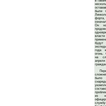
в гаван
нескол
остава
были б
Линко
форта,
означал
Он на
прод
однов
власти
примен
будут 
экспед
года к
огонь.
на сл
апрел
граждан
Пер
сложне
было
сна
укомпл
состав
пробле
из на
офице
слу