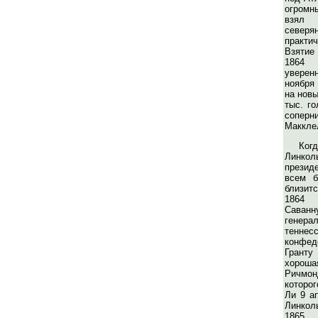
огромн
взял 
север
практи
Взятие
1864 
увере
ноября
на новы
тыс. го
сопер
Маккле
Ког
Линко
презид
всем б
близитс
1864 
Саван
генера
тенн
конфед
Грант
хороша
Ричмо
которо
Ли 9 ап
Линкол
1865 