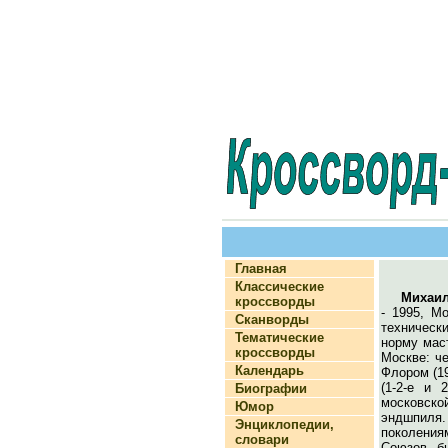
Главная
Классические
Михаил
кроссворды
- 1995, Мо
Сканворды
техническ
Тематические
норму маст
кроссворды
Москве: ч
Календарь
Флором (19
(1-2-е и 
Биографии
московско
Юмор
эндшпиля.
Энциклопедии,
поколения
словари
Союзов б