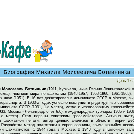
Биография Михаила Моисеевича Ботвинника
День 17 
 Моисеевич Ботвинник
(1911, Куоккала, ныне Репино Ленинградской 
сква), чемпион мира по шахматам (1948-1957, 1958-1960, 1961-1963),
их наук (1951). В 16 лет дебютировал в чемпионате СССР в Москве, в
ера спорта. В 1930-х годах успешно выступил в ряде крупных соревно
емпионате СССР (1931, 1-е место), матче с чехословацким гроссмейст
33, Москва - Ленинград, счёт 6:6), международных турнирах 1935 и 193
2-е места). Стал первым советским гроссмейстером. Активно выст
й шахматной печати; автор ценных анализов в области теории де
 Разработал метод подготовки к соревнованиям, применявшийся неско
ми шахматистов. С 1944 года в Москве. В 1948 году в Колонном зал
ыл увенчан лавровым венком чемпиона мира за победу в матч-ту