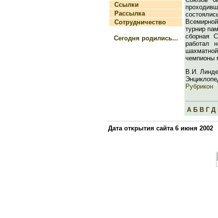
Ссылки
проходивш
Рассылка
состоялис
Всемирно
Сотрудничество
турнир пам
сборная С
Сегодня родились...
работал н
шахматной
чемпионы м
В.И. Линде
Энциклопе
Рубрикон
А
Б
В
Г
Д
Дата открытия сайта 6 июня 2002