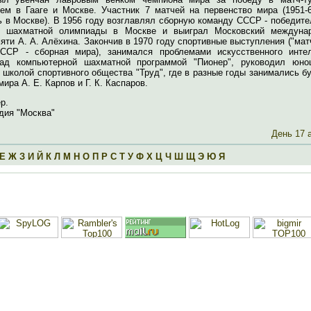
ем в Гааге и Москве. Участник 7 матчей на первенство мира (1951-6
ь в Москве). В 1956 году возглавлял сборную команду СССР - победит
й шахматной олимпиады в Москве и выиграл Московский междуна
яти А. А. Алёхина. Закончив в 1970 году спортивные выступления ("мат
ССР - сборная мира), занимался проблемами искусственного интел
ад компьютерной шахматной программой "Пионер", руководил юно
 школой спортивного общества "Труд", где в разные годы занимались 
ира А. Е. Карпов и Г. К. Каспаров.
р.
дия "Москва"
День 17 
Е
Ж
З
И
Й
К
Л
М
Н
О
П
Р
С
Т
У
Ф
Х
Ц
Ч
Ш
Щ
Э
Ю
Я