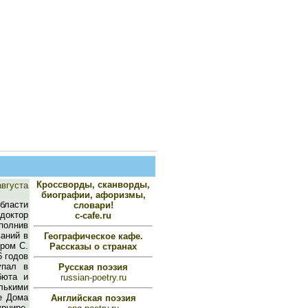
Кроссворды, сканворды,
августа
биографии, афоризмы,
области
словари!
 доктор
c-cafe.ru
ыполнив
ваний в
Географическое кафе.
ером С.
Рассказы о странах
6 годов
упал в
Русская поэзия
бюта и
russian-poetry.ru
лькими
е Дома
Английская поэзия
рнире,