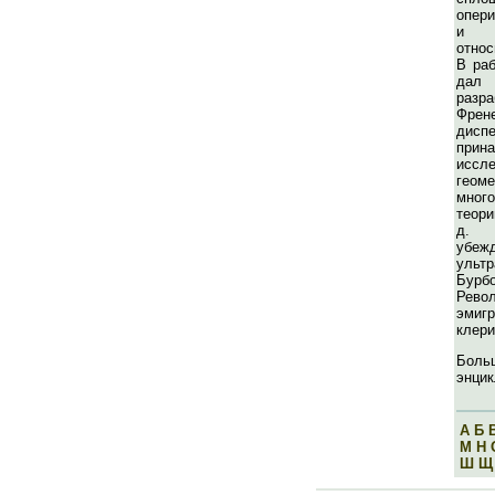
опер
и 
относ
В раб
дал
раз
Фре
дис
при
исс
ге
мног
теори
д. 
убе
ультр
Бур
Рево
эмигр
клери
Бол
энцик
А
Б
М
Н
Ш
Щ