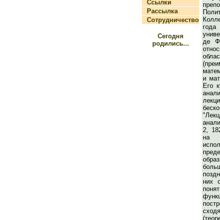
Ссылки
пр
Рассылка
Поли
Колл
Сотрудничество
год
унив
Сегодня
де Ф
родились...
отно
обла
(пр
матем
и мат
Его к
анал
лекц
беско
"Лек
анали
2, 18
на 
испо
пре
об
бол
позд
них 
поня
фун
пос
схо
(теор