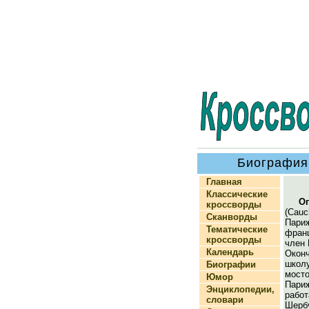
Биография
Главная
Классические
О
кроссворды
(Cau
Сканворды
Париж
Тематические
фран
кроссворды
член 
Календарь
Окон
школ
Биографии
мост
Юмор
Пари
Энциклопедии,
рабо
словари
Шерб