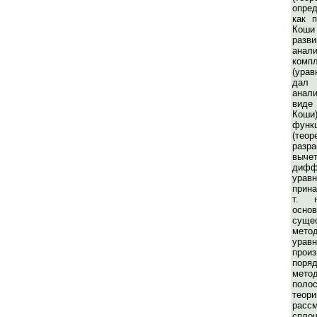
опре
как 
Коши
разв
анал
компл
(урав
да
анал
виде 
Кош
функ
(те
раз
вычет
дифф
ур
прин
т. 
осн
суще
мето
урав
про
поря
метод
поло
теор
расс
спл