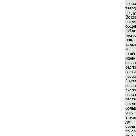
пов
твё
возд
Возз
пос
обще
(об
ге
ланд
также
и к
Гумб
иде
зонал
распр
рас
пов
(широ
зона
эколо
напр
раст
пос
бол
изу
впер
для 
средн
пока
метод