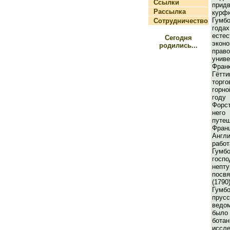
Ссылки
прид
Рассылка
кур
Гумб
Сотрудничество
го
естес
Сегодня
экон
родились...
прав
уни
Фран
Гётти
торг
горно
год
Форс
него
пут
Фран
Англ
раб
Гумб
госп
неп
посв
(1790
Гумб
пру
ведо
было
ботан
иссл