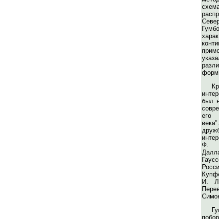
схем
рас
Севе
Гумб
харак
кон
прим
указ
разл
форм
К
инте
был н
совр
его 
века
дру
интер
Ф. 
Далла
Гаус
Рос
Купфе
И. Л
Пере
Симон
Г
побо