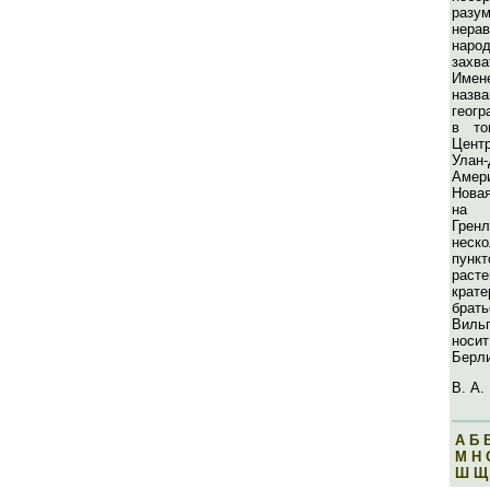
разу
нер
нар
захв
Име
на
геогр
в то
Центр
Улан
Амери
Нова
на 
Гре
неск
пун
раст
крат
брат
Виль
носи
Берли
В. А.
А
Б
М
Н
Ш
Щ