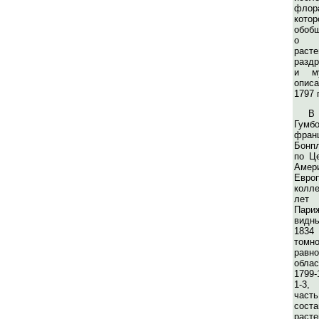
флор
кот
обоб
о 
расте
разд
и му
опис
1797 
В
Гум
фран
Бонп
по Ц
Амер
Евр
колле
лет 
Пари
видны
1834
томн
равн
обла
1799-1
1-3,
ча
сост
рас