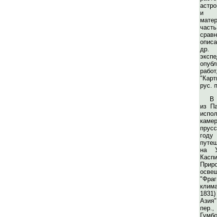
астро
и к
матер
час
срав
опис
др.
эксп
опуб
раб
"Карт
рус. 
В 
из П
испо
каме
прусс
го
путе
на 
Кас
При
осве
"Фраг
клима
1831
Азия"
пер.,
Гумб