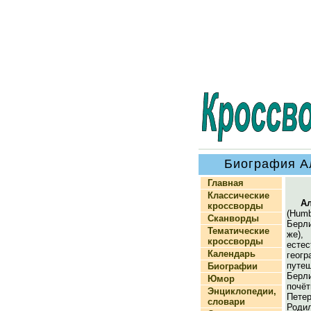
Биография А
Главная
Классические
А
кроссворды
(Hum
Сканворды
Берл
Тематические
же
кроссворды
естес
Календарь
г
путе
Биографии
Берл
Юмор
по
Энциклопедии,
Петер
словари
Род