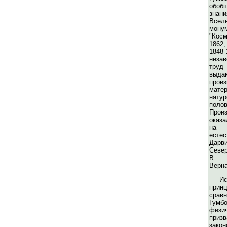
обоб
знани
Вс
мону
"Кос
1862,
1848-
неза
тру
выда
прои
матер
нат
пол
Прои
оказ
на
ест
Дарви
Север
В. 
Верна
И
прин
срав
Гум
физи
приз
закон