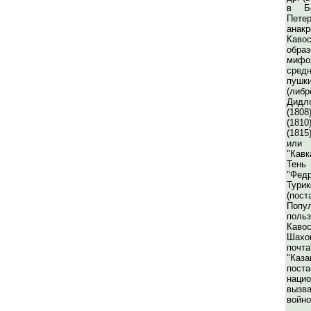
в Б
Пет
анак
Каво
образ
мифо
сред
пуш
(либр
Дидл
(180
(1810
(1815
или 
"Кавк
Тень
"Фед
Тури
(пос
Попу
поль
Кавос
Шахо
почта
"Каза
пост
наци
вызва
войно