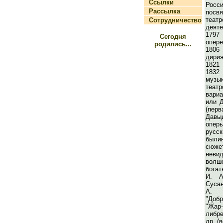
Ссылки
Росс
Рассылка
посв
теат
Сотрудничество
деят
1797
Сегодня
опер
родились...
1806 
дириж
1821 
1832
музы
теа
вари
или Д
(перв
Давыд
опер
русск
былин
сюж
неви
волше
богат
И. А
Сусан
А. 
"Добр
"Жа
либре
др. (