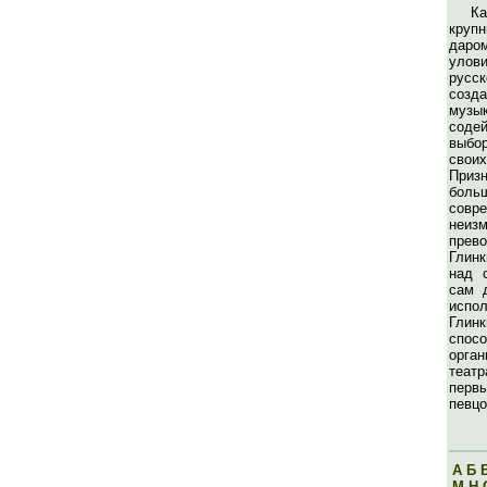
К
круп
даро
уло
русс
созд
музы
сод
выбо
свои
Пр
боль
совре
неиз
прев
Глин
над 
сам 
исп
Гл
спосо
орга
театр
перв
певцо
А
Б
М
Н