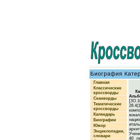
Биография Катер
Главная
Классические
Ка
кроссворды
Аль
Сканворды
[ЗО.
Тематические
28.4(
кроссворды
комп
Календарь
вока
нацио
Биографии
ита
Юмор
архит
Энциклопедии,
Учен
словари
40 л