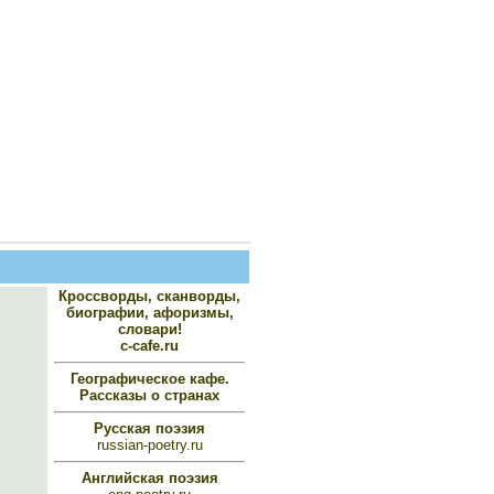
Кроссворды, сканворды,
биографии, афоризмы,
словари!
c-cafe.ru
Географическое кафе.
Рассказы о странах
Русская поэзия
russian-poetry.ru
Английская поэзия