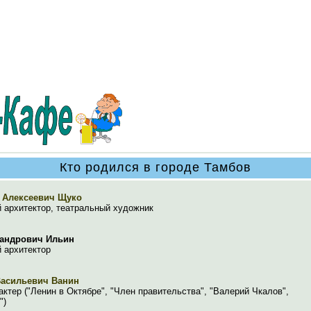
Кто родился в городе Тамбов
 Алексеевич Щуко
 архитектор, театральный художник
сандрович Ильин
 архитектор
Васильевич Ванин
актер ("Ленин в Октябре", "Член правительства", "Валерий Чкалов",
")