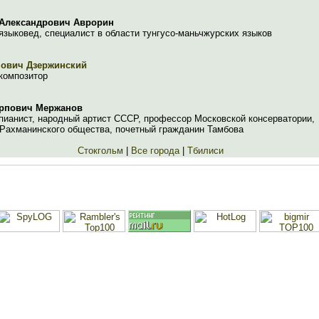
 Александрович Аврорин
языковед, специалист в области тунгусо-маньчжурских языков
нович Дзержинский
композитор
арпович Мержанов
пианист, народный артист СССР, профессор Московской консерватории,
 Рахманинского общества, почетный гражданин Тамбова
Стокгольм
|
Все города
|
Тбилиси