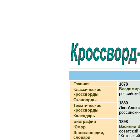
Главная
1878
Владимир
Классические
российский
кроссворды
Сканворды
1880
Тематические
Лев Алек
кроссворды
российский
Календарь
Биографии
1898
Василий 
Юмор
советский 
Энциклопедии,
"Котовский
словари