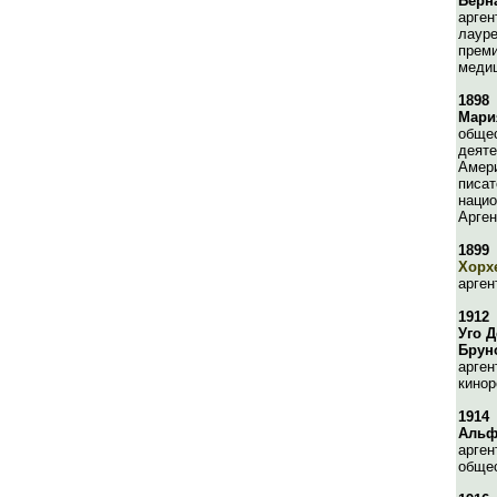
Берн
арген
лауре
преми
медиц
1898
Мари
обще
деяте
Амери
писат
нацио
Арген
1899
Хорх
арген
1912
Уго 
Брун
арген
кинор
1914
Альф
арген
обще