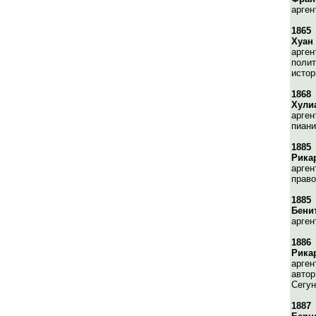
арген
1865
Хуан 
арген
полит
истор
1868
Хули
арген
пиани
1885
Рика
арген
прав
1885
Бени
арген
1886
Рика
арген
автор
Сегун
1887