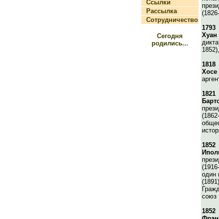
Ссылки
прези
Рассылка
(1826
Сотрудничество
1793
Хуан
Сегодня
дикта
родились...
1852)
1818
Хосе
арген
1821
Барт
прези
(1862
общес
истор
1852
Ипол
прези
(1916
один 
(1891
Граж
союз
1852
Фран