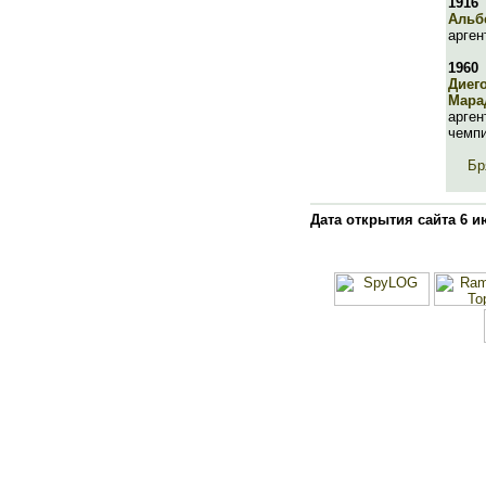
1916
Альб
арген
1960
Диег
Мара
арген
чемпи
Бр
Дата открытия сайта 6 и