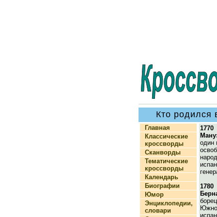
Кто родился 
Главная
1770
Ману
Классические
один 
кроссворды
освоб
Сканворды
народ
Тематические
испан
кроссворды
генер
Календарь
Биографии
1780
Берн
Юмор
борец
Энциклопедии,
Южно
словари
испан