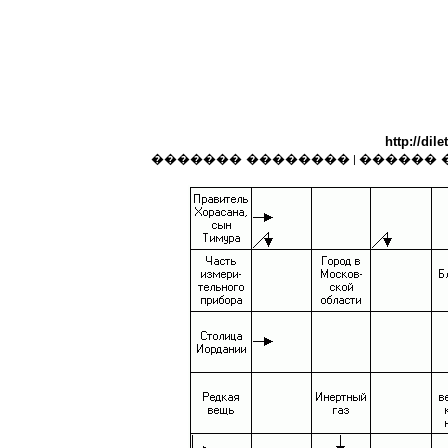
http://dile
������� ��������
������ 
|