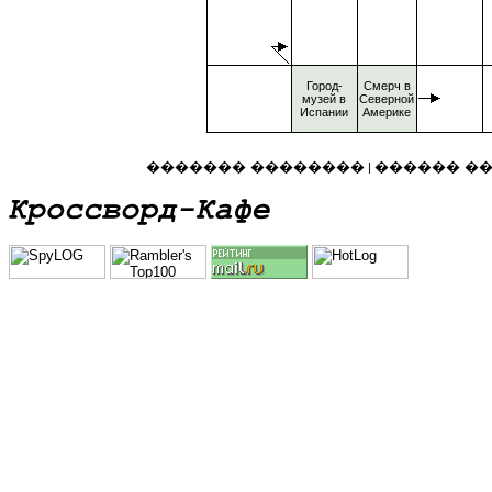
Город-
Смерч в
музей в
Северной
Испании
Америке
������� ��������
������ �
|