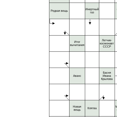
Инертный
Редкая вещь
газ
Летчик-
Итог
космонавт
вычитания
СССР
Басня
Аванс
Ивана
Крылова
Новая
М
Клятва
вещь