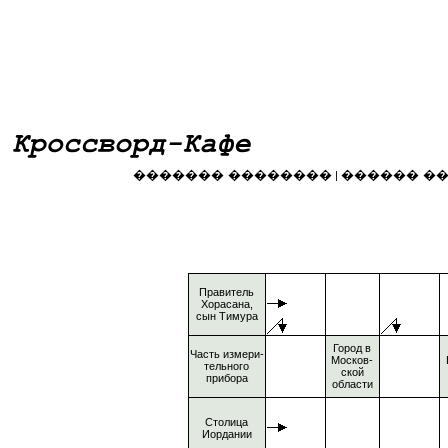
������� ��������
������ �
|
Правитель
Хорасана,
сын Тимура
Город в
Часть измери-
Москов-
тельного
ской
прибора
области
Столица
Иордании