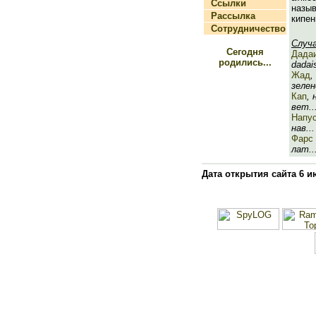
Ссылки
наз
Рассылка
кипен
Сотрудничество
Случ
Сегодня
Дада
родились...
dadai
Жад
,
зелен
Кап
,
вет..
Напу
нав...
Фарс
лат..
Дата открытия сайта 6 и