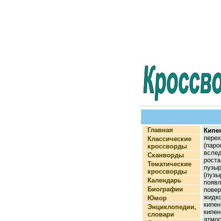
Главная
Кипе
пере
Классические
(паро
кроссворды
вслед
Сканворды
рос
Тематические
пу
кроссворды
(пузы
Календарь
появл
Биографии
пове
жидк
Юмор
кипе
Энциклопедии,
ки
словари
атмо