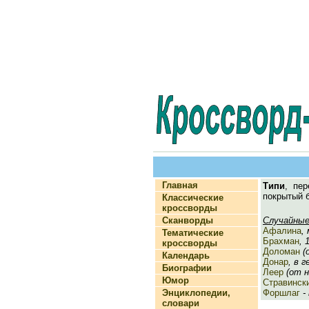
Главная
Типи
, пе
покрытый 
Классические
кроссворды
Сканворды
Случайные
Афалина
,
Тематические
Брахман
, 
кроссворды
Доломан
(о
Календарь
Донар
, в 
Биографии
Леер
(от ни
Юмор
Стравинск
Энциклопедии,
Форшлаг
- 
словари