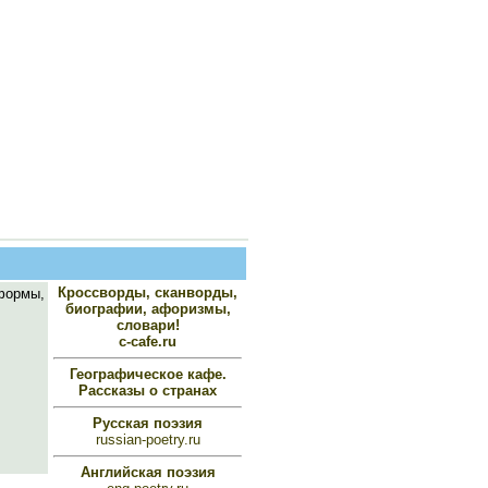
Кроссворды, сканворды,
формы,
биографии, афоризмы,
словари!
c-cafe.ru
Географическое кафе.
Рассказы о странах
Русская поэзия
russian-poetry.ru
Английская поэзия