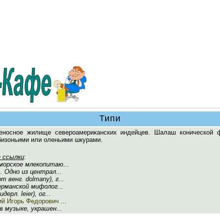
Типи
реносное жилище североамериканских индейцев. Шалаш конической 
бизоньими или оленьими шкурами.
 ссылки
:
 морское млекопитаю...
1. Одно из централ...
т венг. dolmany), г...
германской мифолог...
дерл. leier), ог...
ий Игорь Федорович
...
в музыке, украшен...