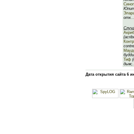
Сино
Юпите
Элар
отк..
Случ
Акри
(acrib
Конт
contre
Мауд
будди
Тиф
(
дым;.
Дата открытия сайта 6 и