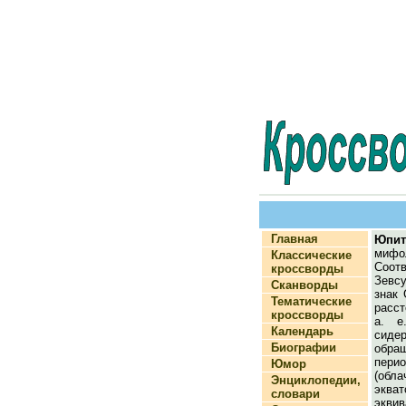
Главная
Юпит
мифол
Классические
Соотв
кроссворды
Зевсу
Сканворды
знак 
Тематические
расст
кроссворды
а. е
Календарь
сиде
Биографии
обра
пер
Юмор
(обл
Энциклопедии,
эква
словари
экви