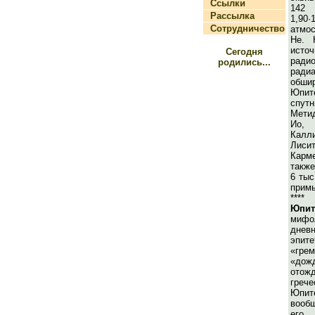
Ссылки
142
Рассылка
1,90
Сотрудничество
атмос
He. 
ист
Сегодня
радио
родились...
ради
обши
Юпи
спут
Мети
Ио, 
Калли
Лиси
Карме
также
6 тыс
примы
****
Юпит
мифо
дневн
эпите
«гре
«дожд
ото
гре
Юпит
вооб
его 