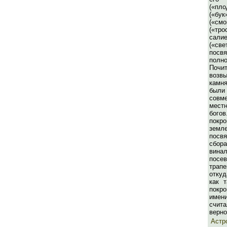
(«пло
(«
(«см
(«тр
салие
(«с
по
пол
По
возв
камн
были 
совм
мес
б
покро
земл
посв
сбо
вин
пос
трап
откуд
как 
покр
име
счи
верно
Астр