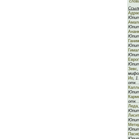
слов
Ссыл
Адра
Юпит
Амал
Юпите
Анан
Юпите
Гани
Юпите
Гима
Юпите
Евро
Юпите
Зевс
мифол
Ио
, 
отк..
Калл
Юпит
Карм
отк..
Леда
Юпите
Лиси
Юпите
Мети
Юпите
Паси
Юпите