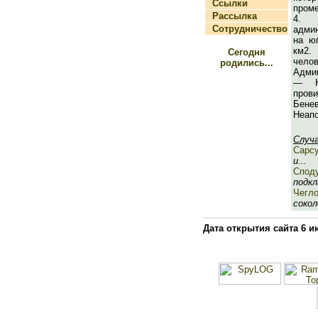
Ссылки
проме
Рассылка
4.
Сотрудничество
админ
на юг
км2.
Сегодня
чел
родились...
Адми
— Не
пров
Бене
Неапо
Случ
Сарс
и...
Спод
подкл
Чегло
сокол
Дата открытия сайта 6 и