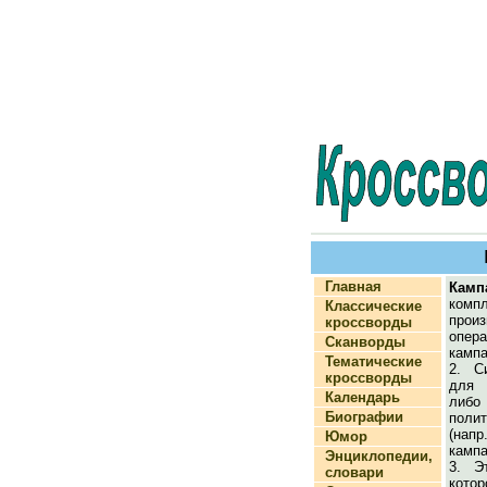
Главная
Камп
комп
Классические
прои
кроссворды
опера
Сканворды
кампа
Тематические
2. С
кроссворды
для 
Календарь
либ
Биографии
поли
(нап
Юмор
кампа
Энциклопедии,
3. Э
словари
кото