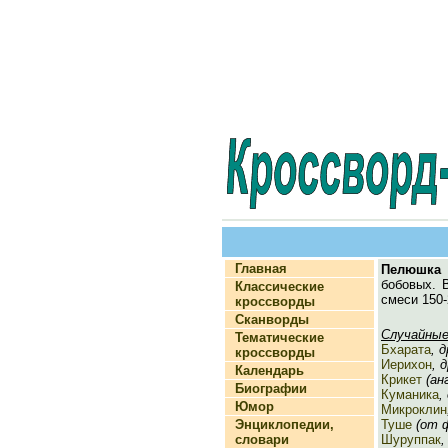
Главная
Пелюшка
бобовых. 
Классические
смеси 150-2
кроссворды
Сканворды
Случайные
Тематические
Бхарата
, 
кроссворды
Иерихон
, 
Календарь
Крикет
(анг
Биографии
Куманика
,
Юмор
Микроклин
Энциклопедии,
Туше
(от ф
словари
Шуруппак
,