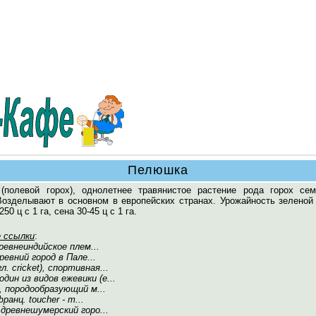
Пелюшка
(полевой горох), однолетнее травянистое растение рода горох сем
Возделывают в основном в европейских странах. Урожайность зеленой
50 ц с 1 га, сена 30-45 ц с 1 га.
 ссылки
:
древнеиндийское плем...
древний город в Пале...
л. cricket), спортивная...
 один из видов ежевики (е...
, породообразующий м...
ранц. toucher - т...
 древнешумерский горо...