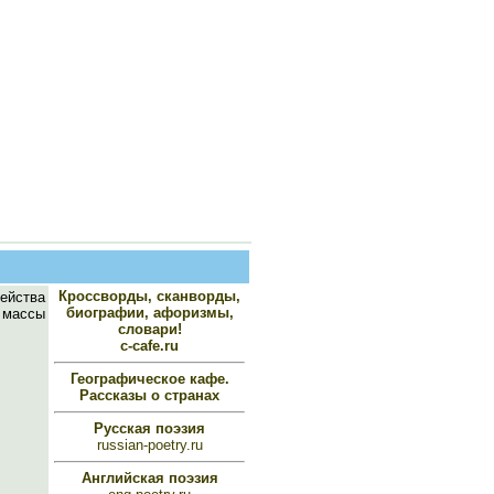
Кроссворды, сканворды,
ейства
биографии, афоризмы,
 массы
словари!
c-cafe.ru
Географическое кафе.
Рассказы о странах
Русская поэзия
russian-poetry.ru
Английская поэзия