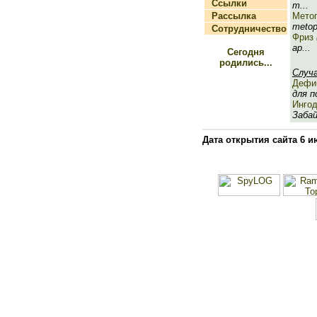
Ссылки
т...
Рассылка
Мето
metope
Сотрудничество
Фриз
ар...
Сегодня
родились...
Случ
Дефи
для по
Инго
Забай
Дата открытия сайта 6 и