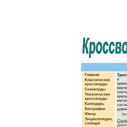
Главная
Триг
в а
Классические
прям
кроссворды
верт
Сканворды
плит
Тематические
врез
кроссворды
мет
Календарь
сос
Биографии
дорич
Юмор
Ар
Энциклопедии,
Ссыл
словари
Дорич