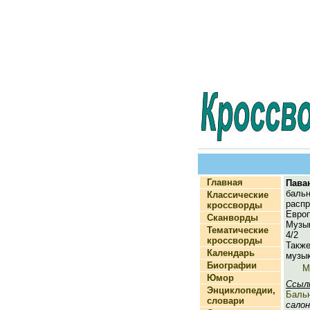
Главная
Пава
ба
Классические
рас
кроссворды
Ев
Сканворды
Музы
Тематические
4/2 
кроссворды
Такж
Календарь
музык
Биографии
М
Юмор
Ссыл
Энциклопедии,
Баль
словари
салон