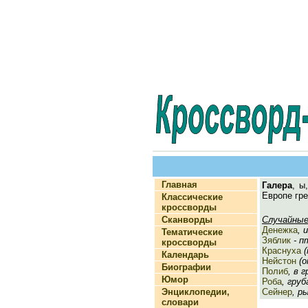
Главная
Галера
, ы
Европе гр
Классические
кроссворды
Сканворды
Случайные
Денежка
, 
Тематические
Зяблик
- п
кроссворды
Краснуха
(
Календарь
Нейстон
(о
Биографии
Полиб
, в 
Юмор
Роба
, груб
Энциклопедии,
Сейнер
, р
словари