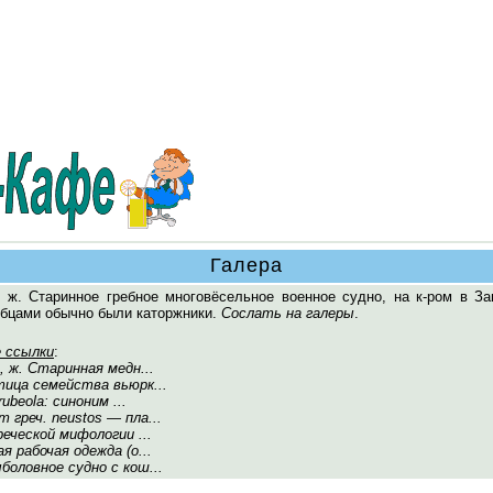
Галера
, ж. Старинное гребное многовёсельное военное судно, на к-ром в З
ебцами обычно были каторжники.
Сослать на галеры
.
 ссылки
:
и, ж. Старинная медн...
тица семейства вьюрк...
rubeola: синоним ...
т греч. neustos — пла...
греческой мифологии ...
ая рабочая одежда (о...
ыболовное судно с кош...