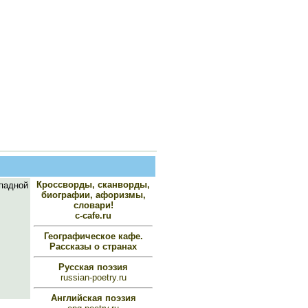
Кроссворды, сканворды,
ападной
биографии, афоризмы,
словари!
c-cafe.ru
Географическое кафе.
Рассказы о странах
Русская поэзия
russian-poetry.ru
Английская поэзия