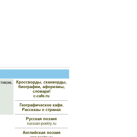
Кроссворды, сканворды,
стиком,
биографии, афоризмы,
словари!
c-cafe.ru
Географическое кафе.
Рассказы о странах
Русская поэзия
russian-poetry.ru
Английская поэзия