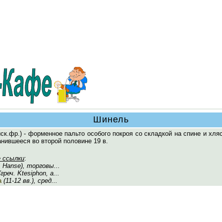
Шинель
ск.фр.) - форменное пальто особого покроя со складкой на спине и хля
нившееся во второй половине 19 в.
 ссылки
:
 Hanse), торговы...
греч. Ktesiphon, а...
а
(11-12 вв.), сред...