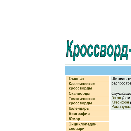
Главная
Шинель
(и
распростра
Классические
кроссворды
Сканворды
Случайные
Ганза
(нем.
Тематические
Ктесифон
(
кроссворды
Раманудж
Календарь
Биографии
Юмор
Энциклопедии,
словари