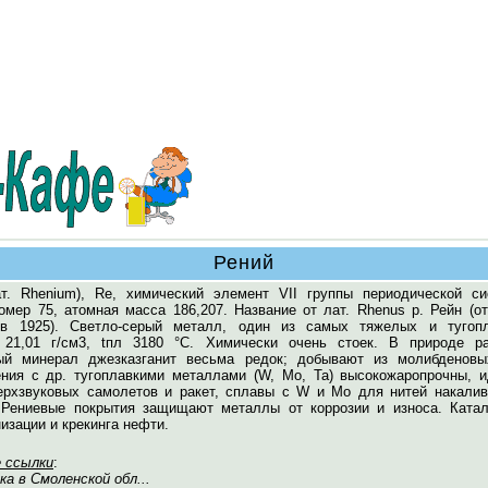
Рений
т. Rhenium), Re, химический элемент VII группы периодической си
омер 75, атомная масса 186,207. Название от лат. Rhenus р. Рейн (о
в 1925). Светло-серый металл, один из самых тяжелых и тугопл
 21,01 г/см3, tпл 3180 °С. Химически очень стоек. В природе ра
ый минерал джезказганит весьма редок; добывают из молибденовы
ния с др. тугоплавкими металлами (W, Mo, Ta) высокожаропрочны, и
ерхзвуковых самолетов и ракет, сплавы с W и Мо для нитей накалив
 Рениевые покрытия защищают металлы от коррозии и износа. Катал
изации и крекинга нефти.
 ссылки
:
ека в Смоленской обл...