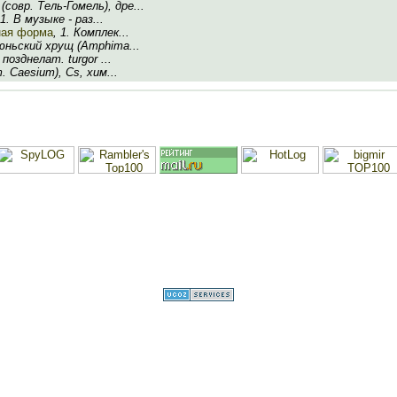
(совр. Тель-Гомель), дре...
 1. В музыке - раз...
ная форма
, 1. Комплек...
июньский хрущ (Amphima...
позднелат. turgor ...
. Caesium), Cs, хим...