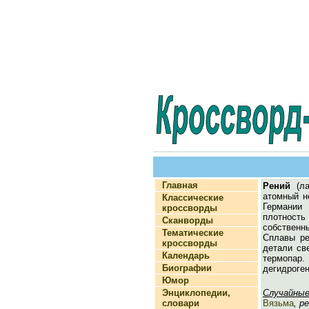
Главная
Рений
(ла
атомный н
Классические
Германии 
кроссворды
плотность
Сканворды
собственн
Тематические
Сплавы ре
кроссворды
детали св
Календарь
термопар.
Биографии
дегидроген
Юмор
Энциклопедии,
Случайные
словари
Вязьма
, р