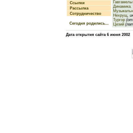
Гавгамелы
Ссылки
Динамика
.
Рассылка
Музыкаль
Сотрудничество
Нехрущ
, 
Тургор
(от 
Сегодня родились...
Цезий
(лат
Дата открытия сайта 6 июня 2002