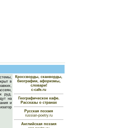
Кроссворды, сканворды,
стемы,
биографии, афоризмы,
ткрыт в
словари!
авких,
c-cafe.ru
ссеян,
х руд.
Географическое кафе.
дут на
Рассказы о странах
ания и
изатор
Русская поэзия
russian-poetry.ru
Английская поэзия