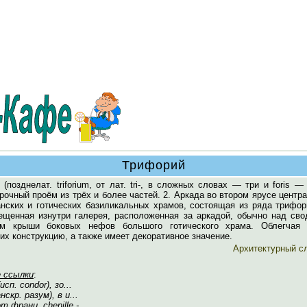
Трифорий
(позднелат. triforium, от лат. tri-, в сложных словах — три и foris —
Арочный проём из трёх и более частей. 2. Аркада во втором ярусе центр
нских и готических базиликальных храмов, состоящая из ряда трифори
вещенная изнутри галерея, расположенная за аркадой, обычно над сво
ом крыши боковых нефов большого готического храма. Облегчая 
их конструкцию, а также имеет декоративное значение.
Архитектурный с
 ссылки
:
исп. condor), зо...
нскр. разум), в и...
от франц. chenille -...