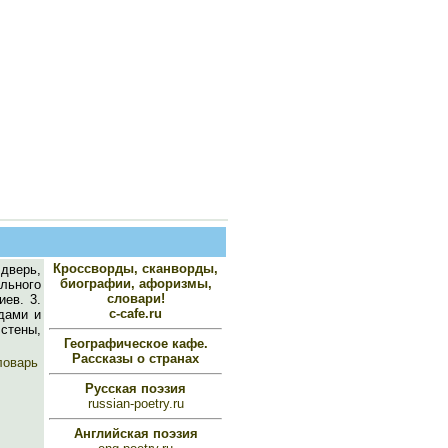
Кроссворды, сканворды,
 дверь,
биографии, афоризмы,
ального
словари!
ев. 3.
c-cafe.ru
дами и
стены,
Географическое кафе.
Рассказы о странах
ловарь
Русская поэзия
russian-poetry.ru
Английская поэзия