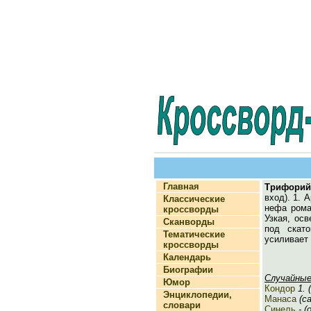
Главная
Трифорий
вход). 1. 
Классические
нефа рома
кроссворды
Узкая, ос
Сканворды
под скат
Тематические
усиливает 
кроссворды
Календарь
Биографии
Случайные
Юмор
Кондор
1. (
Энциклопедии,
Манаса
(са
словари
Синель
- (