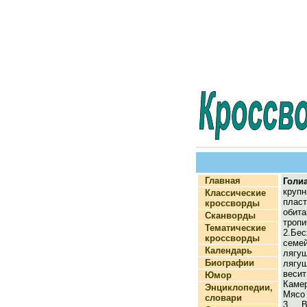
Главная
Голи
круп
Классические
пласт
кроссворды
оби
Сканворды
тропи
Тематические
2.Бес
кроссворды
семе
Календарь
лягу
Биографии
лягуш
весит
Юмор
Каме
Энциклопедии,
Мясо 
словари
3. В