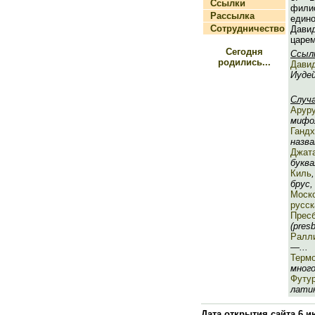
Ссылки
фили
Рассылка
един
Сотрудничество
Дави
царем
Сегодня
Ссыл
родились...
Дави
Иудей
Случ
Арур
мифол
Гандх
назва
Джат
буква
Киль
брус, 
Моско
русск
Пресб
(presb
Ралл
—...
Терм
много
Футу
латин
Дата открытия сайта 6 и