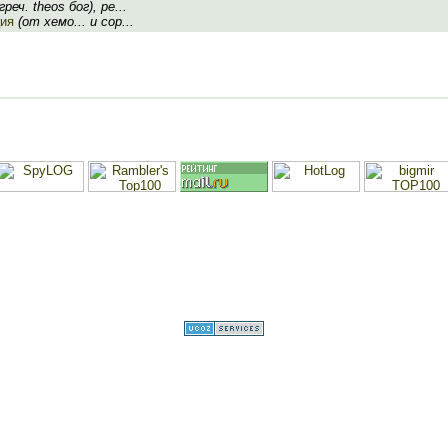
реч. theos бог), ре...
ия
(от хемо... и сор...