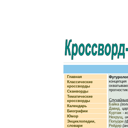
Главная
Футуроло
концепци
Классические
охватыва
кроссворды
прогностик
Сканворды
Тематические
Случайные
кроссворды
Байка
(голл
Календарь
Давид
, ца
Биографии
Куртаж
- к
Юмор
Нехрущ
, 
Энциклопедии,
Попурри
(ф
словари
Рейдер
(ан