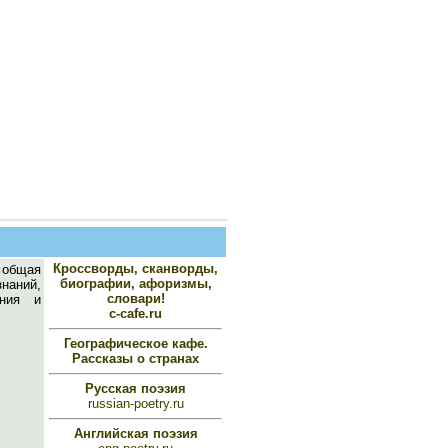
Кроссворды, сканворды,
- общая
биографии, афоризмы,
наний,
словари!
ания и
c-cafe.ru
Географическое кафе.
Рассказы о странах
Русская поэзия
russian-poetry.ru
Английская поэзия