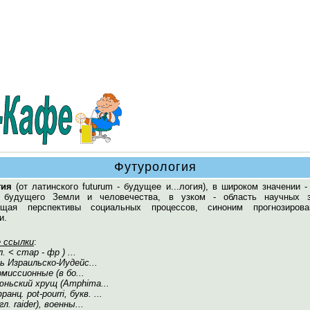
Футурология
гия
(от латинского futurum - будущее и...логия), в широком значении 
я будущего Земли и человечества, в узком - область научных з
ющая перспективы социальных процессов, синоним прогнозиров
и.
 ссылки
:
. < стар - фр ) ...
рь Израильско-Иудейс...
омиссионные (в бо...
июньский хрущ (Amphima...
ранц. pot-pourri, букв. ...
гл. raider), военны...