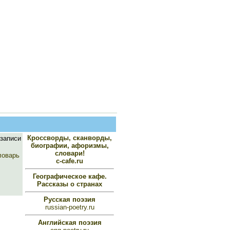
Кроссворды, сканворды,
записи
биографии, афоризмы,
словари!
ловарь
c-cafe.ru
Географическое кафе.
Рассказы о странах
Русская поэзия
russian-poetry.ru
Английская поэзия