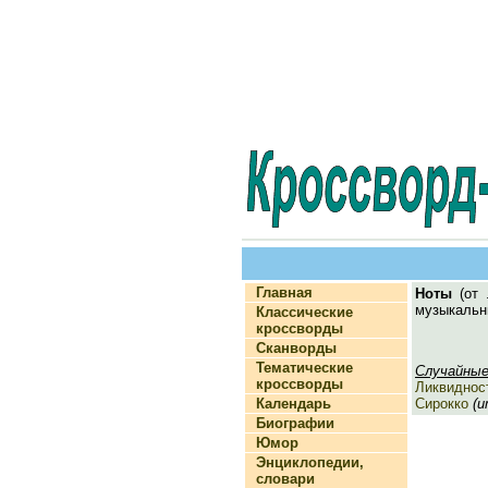
Главная
Ноты
(от 
музыкальны
Классические
кроссворды
Сканворды
Тематические
Случайные
кроссворды
Ликвиднос
Календарь
Сирокко
(и
Биографии
Юмор
Энциклопедии,
словари