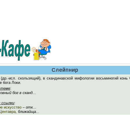
Слейпнир
(др.-исл. скользящий), в скандинавской мифологии восьминогий конь 
 бога Локи.
 теме
:
ховный бог в сканд...
 ссылки
:
ое искусство
– отк...
Центавра
, ближайща...