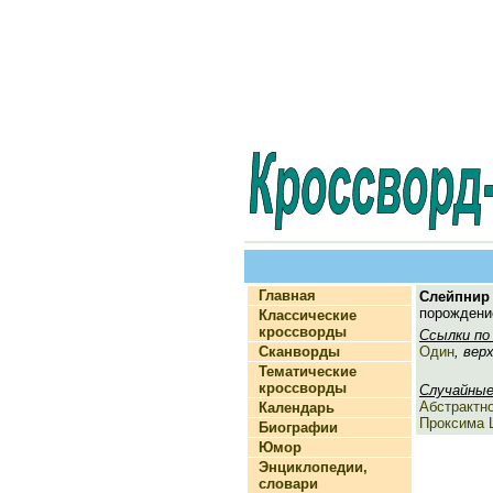
Главная
Слейпнир
порождение
Классические
кроссворды
Ссылки по
Сканворды
Один
, вер
Тематические
кроссворды
Случайные
Абстрактн
Календарь
Проксима 
Биографии
Юмор
Энциклопедии,
словари