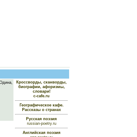
Кроссворды, сканворды,
Одина,
биографии, афоризмы,
словари!
c-cafe.ru
Географическое кафе.
Рассказы о странах
Русская поэзия
russian-poetry.ru
Английская поэзия