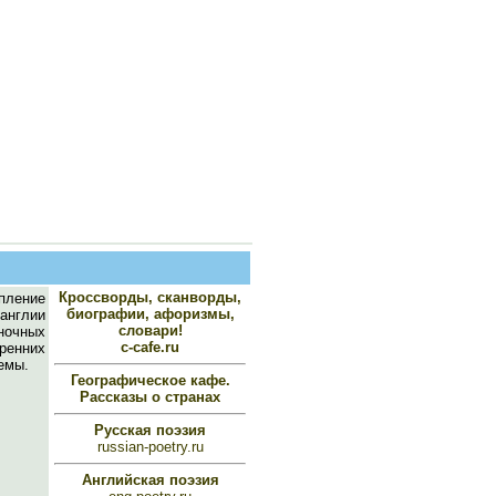
Кроссворды, сканворды,
опление
биографии, афоризмы,
англии
словари!
ночных
c-cafe.ru
ренних
емы.
Географическое кафе.
Рассказы о странах
Русская поэзия
russian-poetry.ru
Английская поэзия