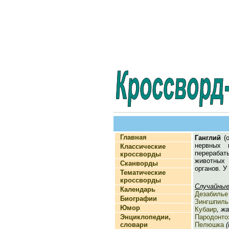
Главная
Ганглий
(о
нервных 
Классические
перераба
кроссворды
животных 
Сканворды
органов. 
Тематические
кроссворды
Случайные
Календарь
Дезабилье
Биографии
Зингшпиль
Юмор
Кубаир
, ж
Энциклопедии,
Пародонто
словари
Пелюшка
(