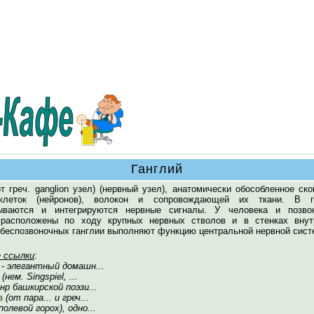
Ганглий
т греч. ganglion узел) (нервный узел), анатомически обособленное ск
клеток (нейронов), волокон и сопровождающей их ткани. В г
тываются и интегрируются нервные сигналы. У человека и позво
расположены по ходу крупных нервных стволов и в стенках внут
У беспозвоночных ганглии выполняют функцию центральной нервной сист
 ссылки
:
- элегантный домашн...
(нем. Singspiel, ...
анр башкирской поэзи...
з
(от пара... и греч...
полевой горох), одно...