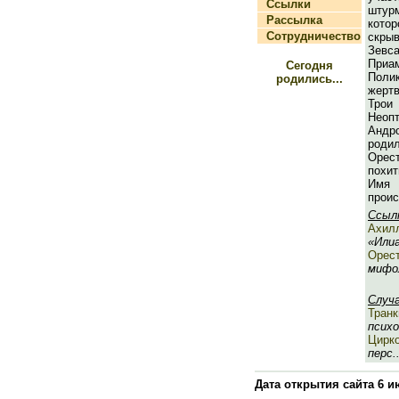
Ссылки
штур
Рассылка
ко
Сотрудничество
скры
Зев
Пр
Сегодня
Поли
родились...
жерт
Трои
Не
Анд
родил
Орес
похит
Имя
проис
Ссыл
Ахил
«Илиа
Орес
мифол
Случ
Транк
психо
Цирк
перс..
Дата открытия сайта 6 и