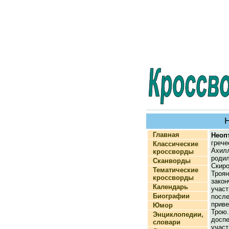
Главная
Неоп
греч
Классические
Ахи
кроссворды
род
Сканворды
Скиро
Тематические
Троян
кроссворды
зако
Календарь
участ
Биографии
посл
при
Юмор
Тро
Энциклопедии,
дос
словари
учас