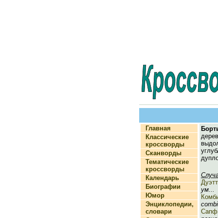
Главная
Борт
дере
Классические
выд
кроссворды
углу
Сканворды
дупло
Тематические
кроссворды
Случ
Календарь
Дуэтт
Биографии
ум...
Юмор
Комб
Энциклопедии,
combi
словари
Сапф