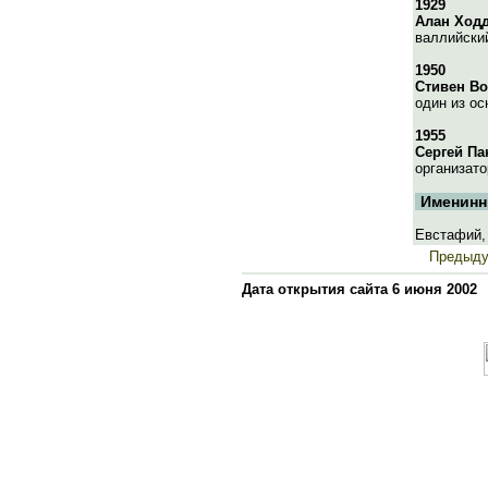
1929
Алан Ход
валлийски
1950
Стивен Во
один из ос
1955
Сергей Па
организат
Именинн
Евстафий,
Предыд
Дата открытия сайта 6 июня 2002