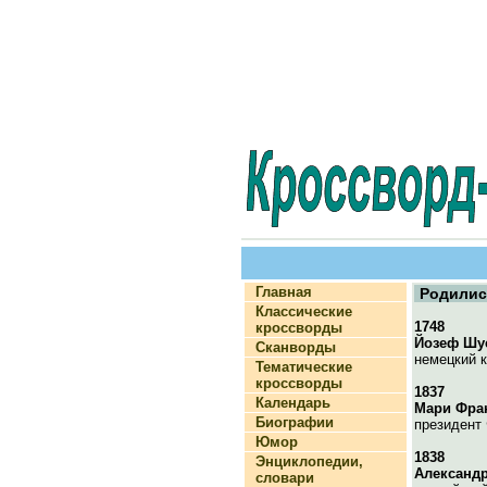
Главная
Родилис
Классические
1748
кроссворды
Йозеф Шу
Сканворды
немецкий к
Тематические
кроссворды
1837
Календарь
Мари Фран
Биографии
президент 
Юмор
1838
Энциклопедии,
Александ
словари