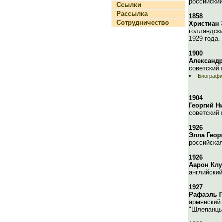
российский
Ссылки
Рассылка
1858
Сотрудничество
Христиан
голландски
1929 года.
1900
Александ
советский 
Биографи
1904
Георгий Н
советский 
1926
Элла Геор
российская
1926
Аарон Клу
английский
1927
Рафаэль 
армянский 
"Шлепанцы 