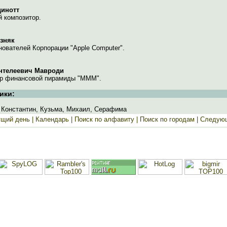
динотт
й композитор.
зняк
нователей Корпорации "Apple Computer".
нтелеевич Мавроди
ор финансовой пирамиды "МММ".
ики:
 Константин, Кузьма, Михаил, Серафима
ущий день
| Календарь |
Поиск по алфавиту |
Поиск по городам |
Следующ