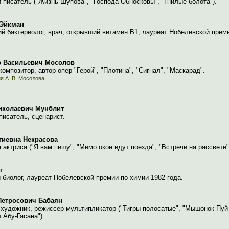
 писатель ("Жизнь Шупова", "Господа Обносковы", "Гнилые болота").
 Эйкман
й бактериолог, врач, открывший витамин B1, лауреат Нобелевской прем
р Васильевич Мосолов
композитор, автор опер "Герой", "Плотина", "Сигнал", "Маскарад".
я А. В. Мосолова
иколаевич Мунблит
писатель, сценарист.
гиевна Некрасова
 актриса ("Я вам пишу", "Мимо окон идут поезда", "Встречи на рассвете"
г
 биолог, лауреат Нобелевской премии по химии 1982 года.
Петросович Бабаян
художник, режиссер-мультипликатор ("Тигры полосатые", "Мышонок Пуй
Абу-Гасана").