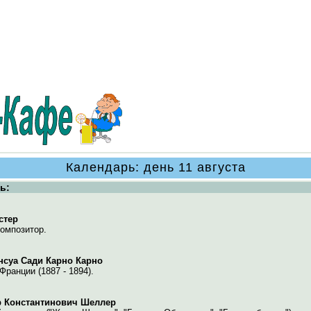
Календарь: день 11 августа
ь:
стер
омпозитор.
суа Сади Карно Карно
Франции (1887 - 1894).
р Константинович Шеллер