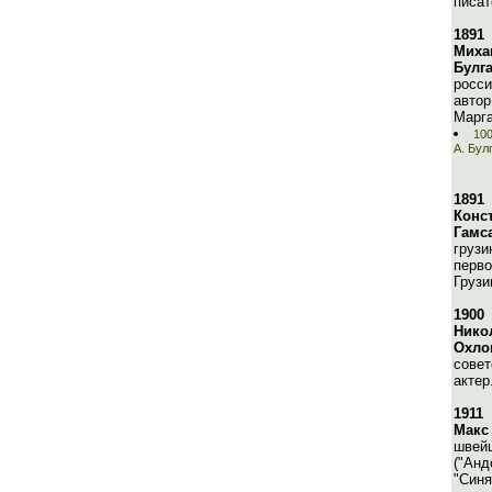
писат
1891
Миха
Булг
росси
автор
Марга
100
А. Бул
1891
Конс
Гамс
грузи
перво
Грузи
1900
Нико
Охло
совет
актер
1911
Макс
швейц
("Анд
"Синя