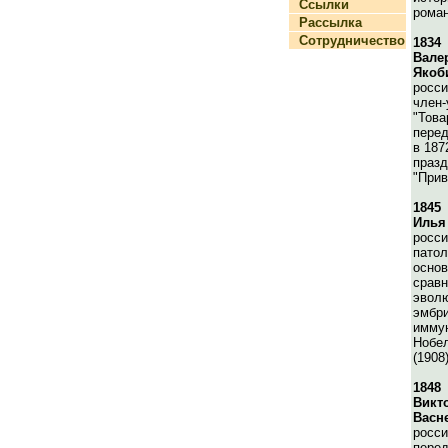
Ссылки
роман
Рассылка
Сотрудничество
1834
Вале
Якоб
росси
член-
"Тов
перед
в 187
празд
"Прив
1845
Илья
росси
патол
осно
сравн
эвол
эмбри
иммун
Нобе
(1908)
1848
Викт
Васн
росси
перед