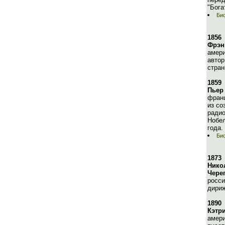
"Бога
Би
1856
Фрэн
амери
автор
стран
1859
Пьер
франц
из со
радио
Нобел
года.
Би
1873
Нико
Чере
росси
дириж
1890
Кэтр
амери