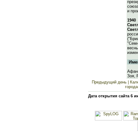
прези
союз
и про
1940
Свет
Свет
росси
("Бри
"Семн
весны
измен
Име
Афана
Зоя, 
Предыдущий день
| Кал
города
Дата открытия сайта 6 и