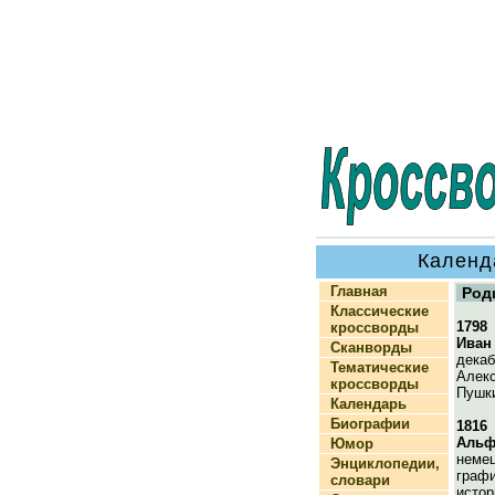
Календ
Главная
Род
Классические
1798
кроссворды
Иван
Сканворды
декаб
Тематические
Алекс
кроссворды
Пушк
Календарь
Биографии
1816
Альф
Юмор
немец
Энциклопедии,
графи
словари
истор