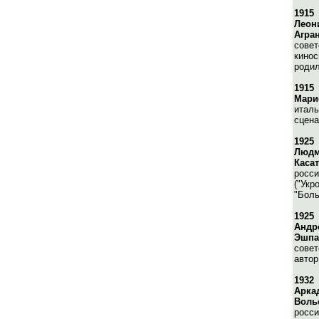
1915
Леон
Агра
совет
кинос
родил
1915
Мари
италь
сцена
1925
Людм
Каса
росси
("Укр
"Боль
1925
Андр
Эшпа
совет
автор
1932
Арка
Воль
росси