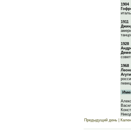
1904
Гофр
италь
1911
Джин
амери
танцо
1928
Андр
Деме
совет
1968
Леон
Агут
росси
певец
Име
Алекс
Васил
Конст
Нико
Предыдущий день
| Кале