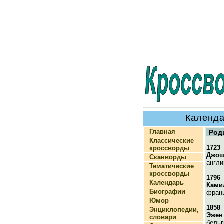
Календа
Главная
Род
Классические
1723
кроссворды
Джош
Сканворды
англи
Тематические
кроссворды
1796
Календарь
Ками
Биографии
франц
Юмор
1858
Энциклопедии,
Эжен
словари
бельг