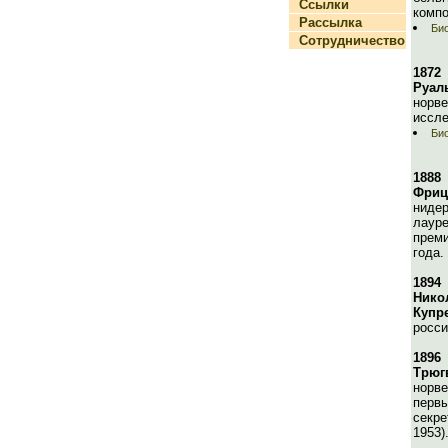
Ссылки
компо
Рассылка
Би
Сотрудничество
1872
Руал
норв
иссле
Би
1888
Фриц
нидер
лауре
преми
года.
1894
Нико
Купр
росси
1896
Трюг
норве
первы
секре
1953)