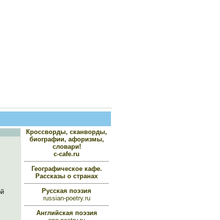
Кроссворды, сканворды,
биографии, афоризмы,
словари!
c-cafe.ru
Географическое кафе.
Рассказы о странах
Русская поэзия
ой
russian-poetry.ru
Английская поэзия