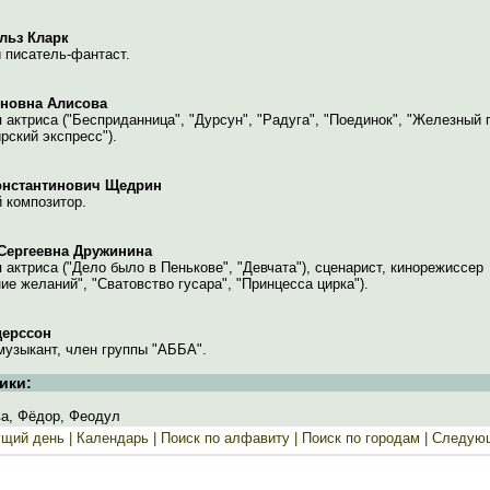
льз Кларк
 писатель-фантаст.
яновна Алисова
 актриса ("Бесприданница", "Дурсун", "Радуга", "Поединок", "Железный п
рский экспресс").
онстантинович Щедрин
 композитор.
Сергеевна Дружинина
 актриса ("Дело было в Пенькове", "Девчата"), сценарист, кинорежиссер
ие желаний", "Сватовство гусара", "Принцесса цирка").
дерссон
музыкант, член группы "АББА".
ики:
ва, Фёдор, Феодул
ущий день
| Календарь |
Поиск по алфавиту |
Поиск по городам |
Следующ