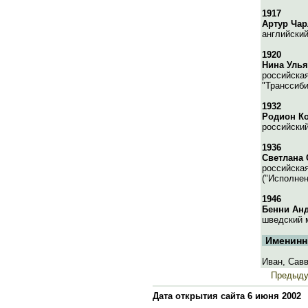
1917
Артур Чар
английский
1920
Нина Уль
российская
"Транссиби
1932
Родион К
российский
1936
Светлана 
российская
("Исполнен
1946
Бенни Ан
шведский 
Именинн
Иван, Сав
Предыд
Дата открытия сайта 6 июня 2002