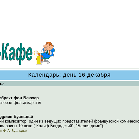
Календарь: день 16 декабря
ь:
ебрехт фон Блюхер
генерал-фельдмаршал.
Адриен Буальдьё
ий композитор, один из ведущих представителей французской комическ
половины 19 века ("Калиф Багдадский", "Белая дама").
я Ф. А. Буальдье