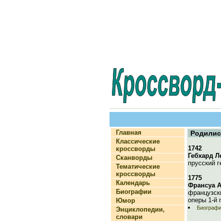
Главная
Родилис
Классические
1742
кроссворды
Гебхард Л
Сканворды
прусский 
Тематические
кроссворды
1775
Календарь
Франсуа 
Биографии
французск
оперы 1-й 
Юмор
Биографи
Энциклопедии,
словари