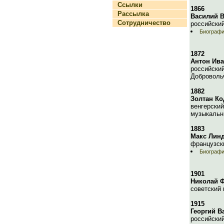
Ссылки
1866
Рассылка
Василий 
Сотрудничество
российский
Биографи
1872
Антон Ив
российски
Доброволь
1882
Золтан Ко
венгерский
музыкальн
1883
Макс Линд
французски
Биографи
1901
Николай 
советский 
1915
Георгий В
российский