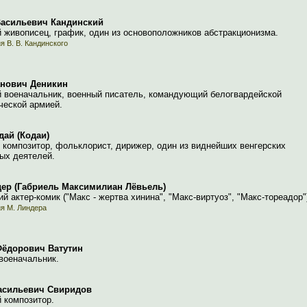
Васильевич Кандинский
 живописец, график, один из основоположников абстракционизма.
я В. В. Кандинского
анович Деникин
й военачальник, военный писатель, командующий белогвардейской
ческой армией.
дай (Кодаи)
 композитор, фольклорист, дирижер, один из виднейших венгерских
ых деятелей.
ер (Габриель Максимилиан Лёвьель)
й актер-комик ("Макс - жертва хинина", "Макс-виртуоз", "Макс-тореадор"
я М. Линдера
Фёдорович Ватутин
военачальник.
асильевич Свиридов
 композитор.