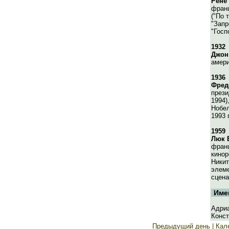
Рене
фран
("По 
"Запр
"Госп
1932
Джон
амери
1936
Фред
прези
1994)
Нобел
1993 
1959
Люк 
фран
кинор
Никит
элеме
сцена
Име
Адриа
Конст
Предыдущий день
| Кал