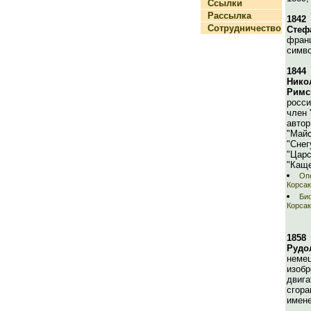
Ссылки
Рассылка
1842
Сотрудничество
Стеф
франц
симво
1844
Нико
Римс
росси
член 
автор
"Майс
"Снег
"Царс
"Каще
Опе
Корса
Био
Корса
1858
Рудо
немец
изобр
двига
сгора
имен