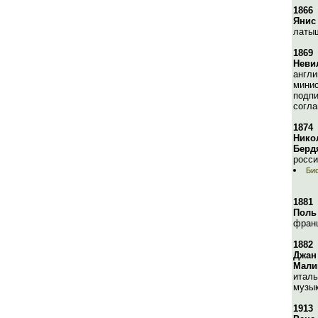
1866
Янис
латыш
1869
Неви
англи
минис
подп
согла
1874
Нико
Берд
росс
Био
1881
Поль
франц
1882
Джан
Мали
италь
музык
1913