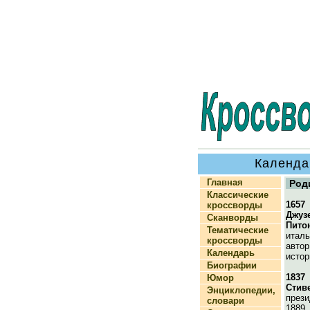
Календа
Главная
Род
Классические
1657
кроссворды
Джуз
Сканворды
Пито
Тематические
италь
кроссворды
автор
Календарь
истор
Биографии
1837
Юмор
Стив
Энциклопедии,
прези
словари
1889,