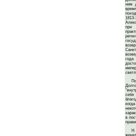
ним 
вре
похо
1813
Алек
при 
практ
реге
гос
воз
Санк
возве
год
дост
имп
светл
По
Долг
"вну
себя
благо
когд
неко
харак
в пос
прави
Н
жена