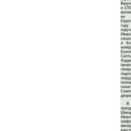
Вюрте
и 178
вели
ее 
Евро
год
пор
Иван
свои
и Ко
ноя
Екат
Салт
Андр
про
гене
подп
гвар
пол
сен
Сове
дворе
В
праз
Шве
Иван
гра
импер
крес