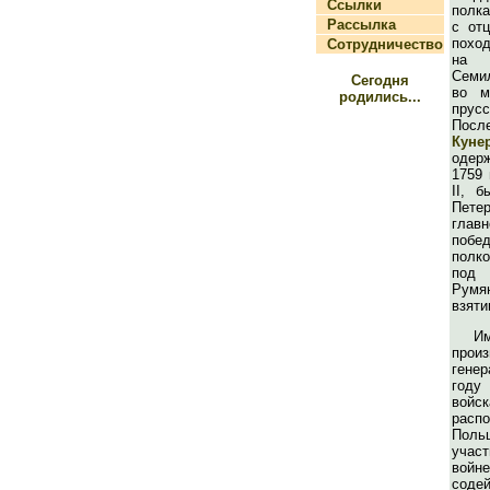
Ссылки
полка
Рассылка
с от
похо
Сотрудничество
на 
Семи
Сегодня
во м
родились...
прус
Пос
Куне
одер
1759
II, 
Пете
глав
побе
полк
под
Румя
взяти
И
прои
гене
год
войск
рас
Поль
участ
вой
сод