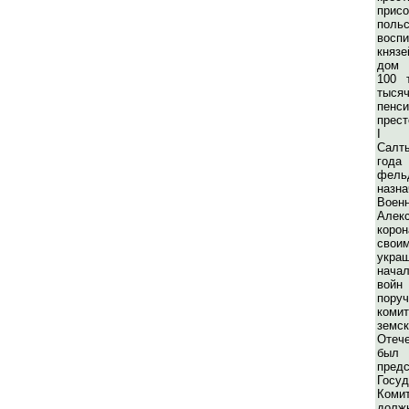
прис
польс
вос
княз
дом 
100 
тыся
пенс
прест
I п
Салт
года
фе
назн
Вое
Алекс
корон
сво
укра
нача
войн
пору
коми
земс
Отеч
бы
пред
Госуд
Коми
должн