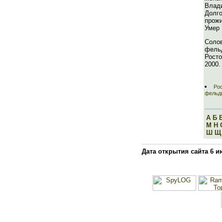
Влад
Долг
прож
Умер 
Солов
фель
Росто
2000.
Рос
фельд
А
Б
М
Н
Ш
Щ
Дата открытия сайта 6 и