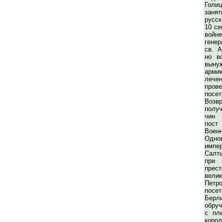
Гол
занят
русс
10 се
вой
генер
св. А
но в
выну
арм
лече
пров
посе
Возв
полу
чин 
пост
Вое
Одно
импе
Салт
при 
пре
вели
Петр
посе
Берл
обруч
с пл
кор