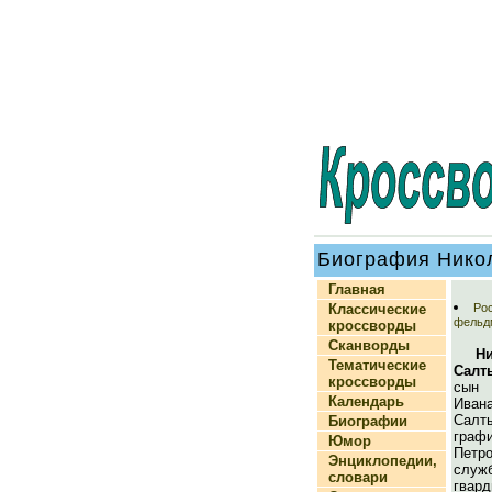
Биография Нико
Главная
Классические
Рос
фельд
кроссворды
Сканворды
Н
Тематические
Салт
кроссворды
сын
Календарь
Ива
Салт
Биографии
граф
Юмор
Петр
Энциклопедии,
служ
словари
гвар