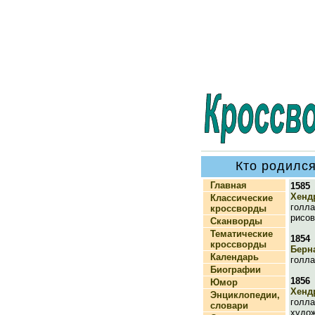
Кто родилс
Главная
1585
Хенд
Классические
голла
кроссворды
рисо
Сканворды
Тематические
1854
кроссворды
Берн
Календарь
голла
Биографии
1856
Юмор
Хенд
Энциклопедии,
голла
словари
худож