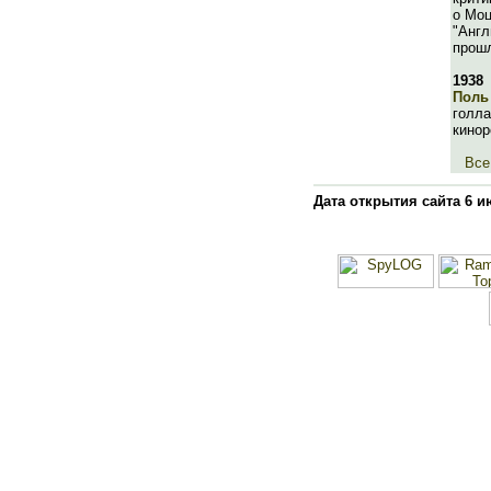
о Моц
"Англ
прошл
1938
Поль
голла
кино
Все
Дата открытия сайта 6 и