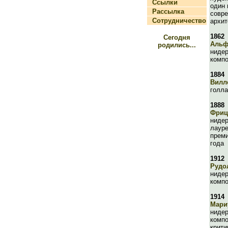
Ссылки
один 
Рассылка
совре
Сотрудничество
архит
1862
Сегодня
Альф
родились...
ниде
компо
1884
Вилл
голла
1888
Фриц
нидер
лауре
преми
года
1912
Рудо
ниде
компо
1914
Мари
ниде
компо
крити