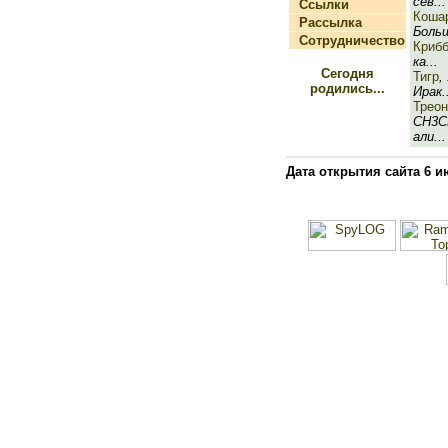
сев...
Ссылки
Коша
Рассылка
Больш
Сотрудничество
Криб
ка...
Сегодня
Тигр
,
родились...
Ирак.
Треон
CH3C
али...
Дата открытия сайта 6 и