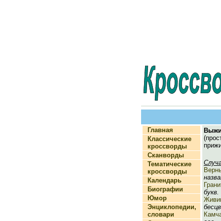
Главная
Выжи
(прос
Классические
прижи
кроссворды
Сканворды
Случ
Тематические
Верн
кроссворды
назва
Календарь
Грани
Биографии
букв. 
Юмор
Живи
Энциклопедии,
бесцв
словари
Камч