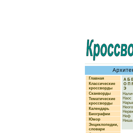
Архите
Главная
А
Б
Классические
О
П
кроссворды
Э
Сканворды
Нали
Наос
Тематические
Нарыш
кроссворды
Неого
Календарь
Нерв
Биографии
Неф
Юмор
Ниша
Энциклопедии,
словари