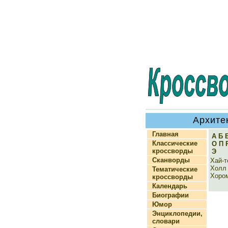
Архите
Главная
А
Б
Классические
О
П
кроссворды
Э
Сканворды
Хай-т
Холл
Тематические
Хоро
кроссворды
Календарь
Биографии
Юмор
Энциклопедии,
словари