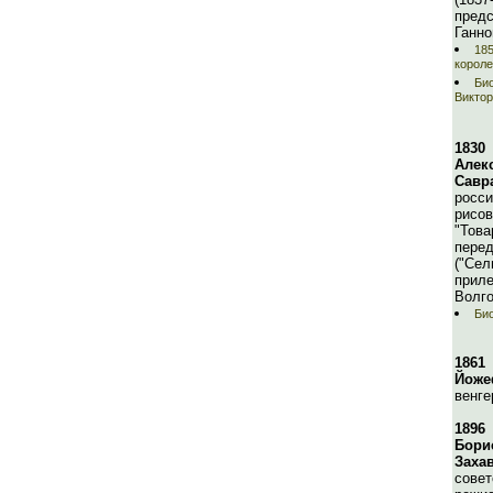
предс
Ганно
185
короле
Би
Викто
1830
Алек
Савр
росси
рисов
"Тов
перед
("Сел
приле
Волго
Био
1861
Йоже
венге
1896
Бори
Заха
совет