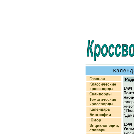
Календ
Главная
Род
Классические
1494
кроссворды
Понт
Сканворды
Якоп
Тематические
флор
кроссворды
живоп
Календарь
("Пол
Биографии
"Дама
Юмор
1544
Энциклопедии,
Уиль
словари
англи