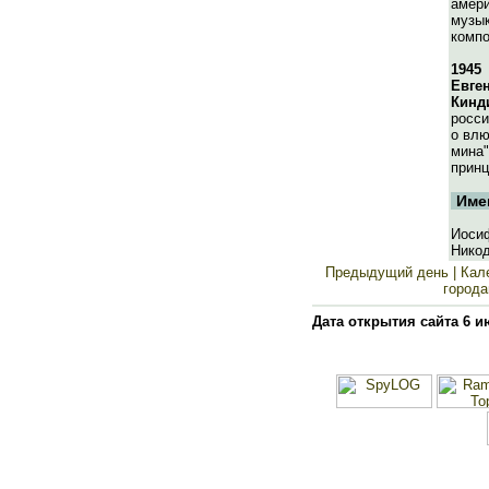
амери
музык
компо
1945
Евге
Кинд
росси
о влю
мина"
принц
Име
Иоси
Нико
Предыдущий день
| Кал
города
Дата открытия сайта 6 и