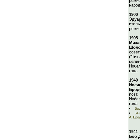
режис
народ
1900
Эдуа
италь
режис
1905
Миха
Шоло
совет
("Тих
целин
Нобел
года.
1940
Иоси
Брод
поэт,
Нобел
года.
Био
64 
А. Бро
1941
Боб 