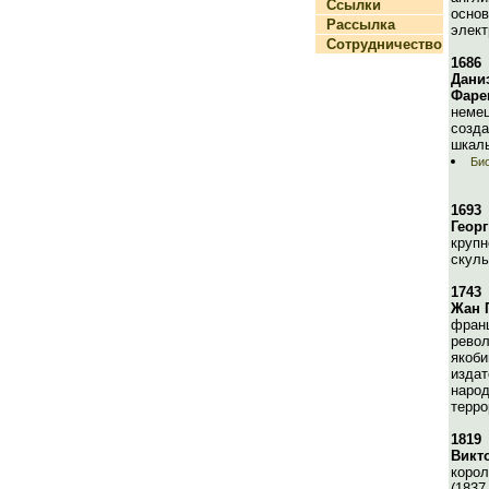
Ссылки
основ
Рассылка
элект
Сотрудничество
1686
Дани
Фаре
немец
созда
шкал
Био
1693
Геор
крупн
скуль
1743
Жан 
фран
револ
якоби
издат
народ
терро
1819
Викт
корол
(1837