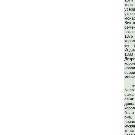
1874
тор
усе
укре
мон
Викт
се
пока
1876
корол
ей т
Инди
188
Диз
коро
нрави
ссо
минис
П
была
сама 
себ
дово
коро
было 
она,
при
муж
тол