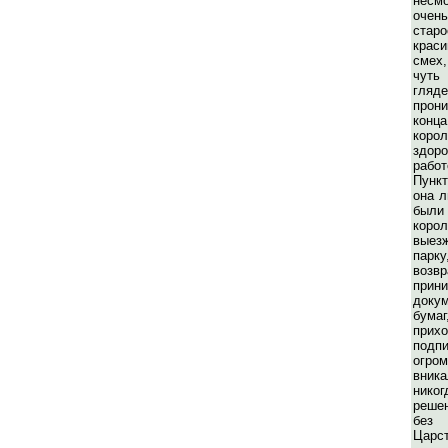
несмо
очен
стар
краси
смех,
чуть
гля
прони
конца
коро
здор
работ
Пунк
она л
были 
кор
выез
па
возвр
прин
доку
бум
прих
под
огро
вник
нико
реше
без
Царс