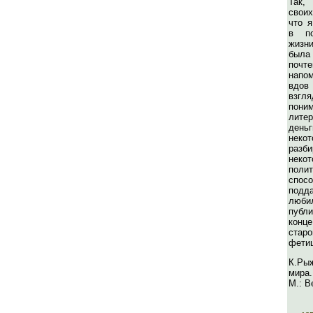
Так,
своих
что 
в по
жизни
была
почте
напо
вдов
взгл
пони
лит
ден
нек
разб
неко
поли
спос
подд
люби
публ
конц
стар
фетиш
К.Ры
мира.
М.: В