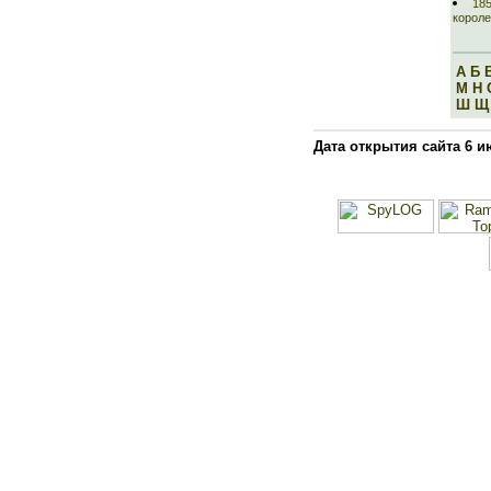
185
короле
А
Б
М
Н
Ш
Щ
Дата открытия сайта 6 и