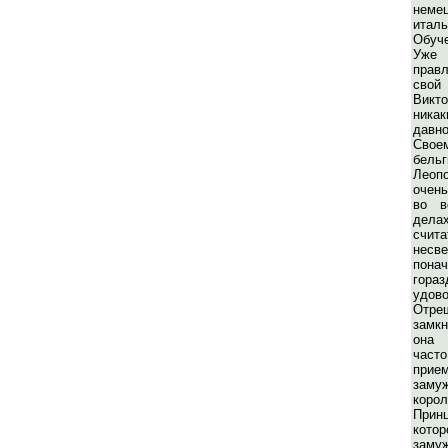
неме
итал
Обуче
Уже
прав
сво
Викт
никак
давн
Св
бель
Леопо
очень
во в
дела
сч
несв
пона
гора
удово
От
замкн
она 
част
прие
заму
коро
При
кото
заму