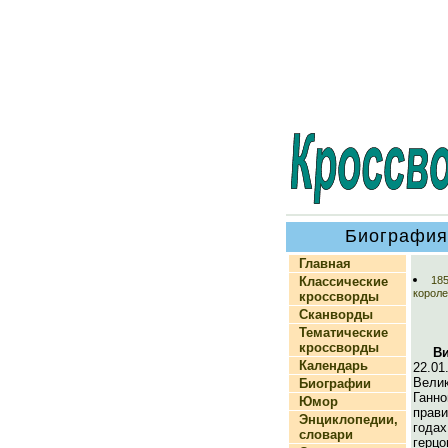
Биография
Главная
Классические
185
короле
кроссворды
Сканворды
Тематические
кроссворды
В
Календарь
22.0
Вел
Биографии
Ганн
Юмор
прав
Энциклопедии,
года
словари
герц