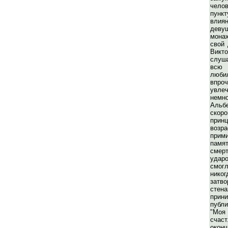
чело
пунк
влия
деву
мона
свой 
Вик
слуш
всю
люби
впроч
увл
немн
Аль
скор
принц
возр
при
памя
смер
ударо
смо
нико
затв
стена
прин
публ
"Моя
счас
оконч