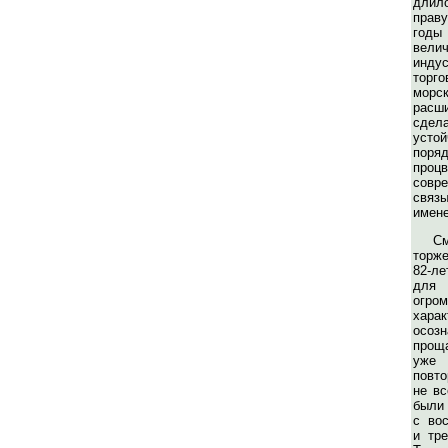
длило
праву
годы
вели
индус
торг
морс
расш
сде
устой
по
пр
совр
связ
имене
торж
82-ле
для
огро
хара
осо
прощ
уж
повто
не вс
были
с во
и тр