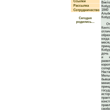
Ссылки
Вик
Рассылка
Кобу
1840
Сотрудничество
Аль
Кобур
Сегодня
родились...
От
Кент
отли
обра
когда
мес
при
Кобу
дочь 
и н
разв
коро
соли
Наст
Мел
быв
мини
прин
госу
исто
практ
конст
прав
сво