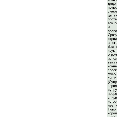
дяде
поме
смер
цель
пост
его п
и и
восп
Сраз
стро
в ег
был 
круг
ог
исп
выст
конце
сорок
мужу
ей не
(Суще
коро
супр
поср
спир
кото
нее 
Нов
коро