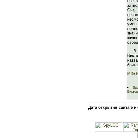
пре
затв
Она
появл
несм
умен
полн
знач
жизн
своей
В
Вик
назв
брита
MIG 
Би
Викто
Дата открытия сайта 6 и