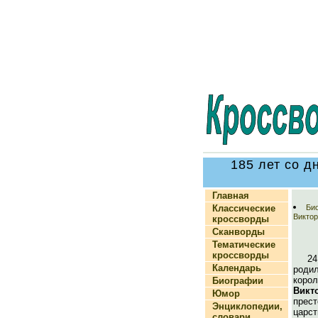
185 лет со 
Главная
Классические
Би
Викто
кроссворды
Сканворды
Тематические
кроссворды
2
Календарь
род
коро
Биографии
Викт
Юмор
прес
Энциклопедии,
царс
словари