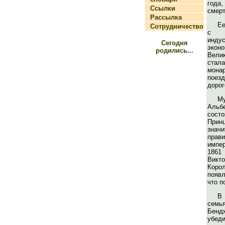
года
Ссылки
смерт
Рассылка
Ее
Сотрудничество
с 
инд
Сегодня
экон
родились...
Велик
стал
мона
поез
дорог
М
Аль
сост
Прин
знач
прав
импе
186
Викт
Кор
появл
что п
В 
семь
Бен
убе