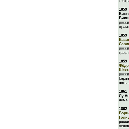
театр
1859
Викт
Били
росси
драма
1859
Васи
Сави
росси
граф
1859
Фёдо
Шехт
росси
(здан
вокза
1861
Лу А
немец
1862
Бори
Голи
росси
осно