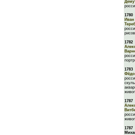
Дему
росси
1780
Иван
Тере
росси
рисов
1782
Алек
Варн
росси
портр
1783
Фёдо
росси
скуль
аквар
живо
1787
Алек
Витб
росси
живо
1787
Миха