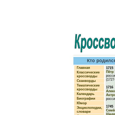
Кто родилс
Главная
1715
Пётр 
Классические
росси
кроссворды
(1727
Сканворды
Тематические
1716
кроссворды
Алек
Календарь
Антр
Биографии
росси
Юмор
1745
Энциклопедии,
Семё
словари
Щедр