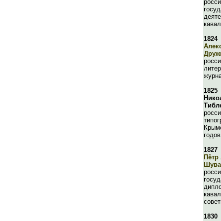
росси
госуд
деяте
кавал
1824
Алек
Друж
росси
литер
журн
1825
Нико
Тибл
росси
типог
Крымс
годов
1827
Пётр
Шува
росси
госуд
дипло
кавал
совет
1830