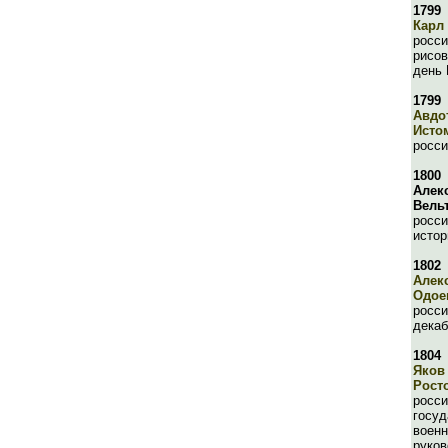
1799
Карл
росси
рисов
день 
1799
Авдо
Исто
росси
1800
Алек
Вель
росси
истор
1802
Алек
Одое
росси
декаб
1804
Яков
Рост
росси
госуд
военн
руков