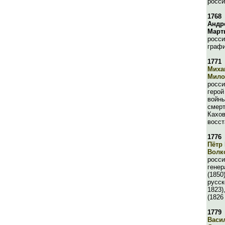
росси
1768
Андр
Март
росси
граф
1771
Миха
Мило
росси
герой
войны
смерт
Кахов
восст
1776
Пётр
Волк
росси
гене
(1850
русск
1823)
(1826
1779
Васи