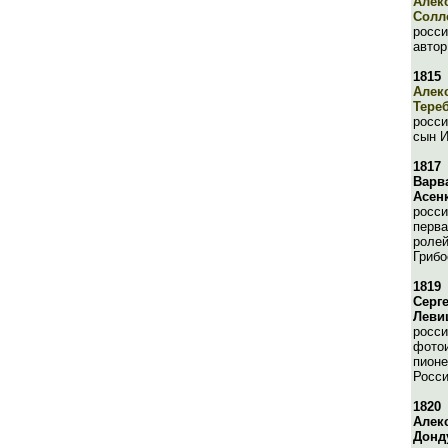
Алек
Солл
росси
автор
1815
Алек
Тере
росси
сын И
1817
Варв
Асен
росси
перва
ролей
Грибо
1819
Серг
Леви
росси
фотои
пионе
Росс
1820
Алек
Донд