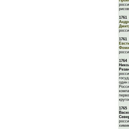
Прок
росси
рисо
1761
Андр
Дмит
росси
1761
Евст
Фом
росси
1764
Нико
Реза
росси
госуд
один 
Росси
компа
перво
круго
1765
Васи
Севе
росси
химик