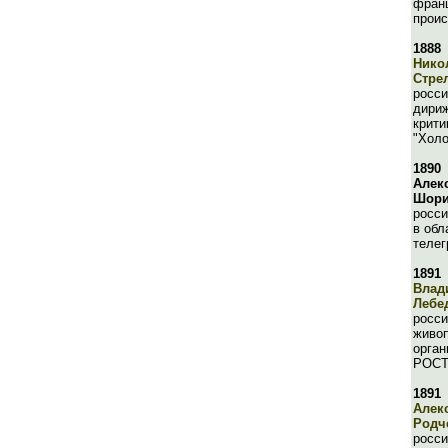
франц
прои
1888
Нико
Стре
росси
дири
крити
"Холо
1890
Алек
Шор
росси
в обл
телег
1891
Влад
Лебе
росси
живоп
орган
РОСТ
1891
Алек
Родч
росси