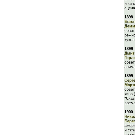
и кин
сцена
1898
Евге
Демм
совет
режис
кукол
1899
Дмит
Горл
совет
анима
1899
Серг
Март
совет
кино 
"Сказ
време
1900
Нико
Бере
амери
и скр
прои