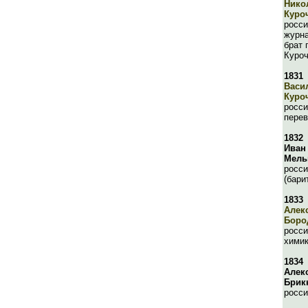
Нико
Куро
росси
журна
брат 
Куроч
1831
Васи
Куро
росси
перев
1832
Иван
Мель
росси
(бари
1833
Алек
Боро
росси
хими
1834
Алек
Брик
росси