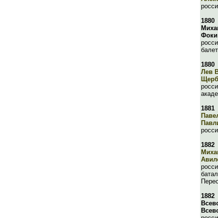
росси
1880
Миха
Фоки
росси
балет
1880
Лев 
Щерб
росси
акад
1881
Паве
Павл
росси
1882
Миха
Авил
росси
батал
Перес
1882
Всев
Всев
росси