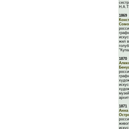
сестр
Н.А.
1869
Конс
Сомо
росси
графи
искус
жил в
голуб
"Купа
1870
Алек
Бену
росси
графи
худож
искус
худож
музей
архит
1871
Анна
Остр
росси
живоп
искус