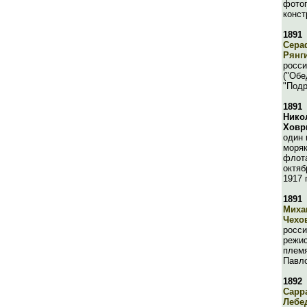
фотог
конст
1891
Сера
Рянг
росси
("Обе
"Подр
1891
Нико
Ховр
один 
моряк
флота
октяб
1917 
1891
Миха
Чехо
росси
режис
племя
Павл
1892
Сарр
Лебе