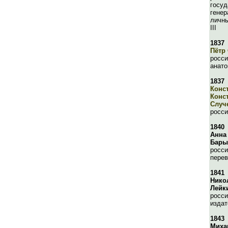
госуд
генер
личны
III
1837
Пётр
росси
анато
1837
Конс
Конс
Случ
росси
1840
Анна
Бары
росси
перев
1841
Нико
Лейк
росси
издат
1843
Миха