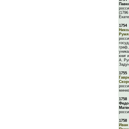
Павел
росси
(1796
Екате
1754
Нико
Румя
росси
госуд
граф,
уника
книг 
А. Ру
Задун
1755
Гавр
Скор
росси
мини
1758
Федо
Матв
росси
1758
Иван