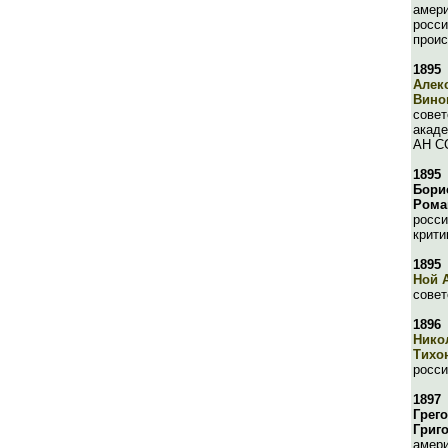
амери
росси
прои
1895
Алек
Вино
совет
акаде
АН СС
1895
Бори
Рома
росси
крити
1895
Ной 
совет
1896
Нико
Тихо
росси
1897
Грег
Григ
амери