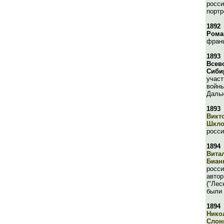
росси
портр
1892
Рома
фран
1893
Всев
Сиби
участ
войны
Даль
1893
Викт
Шкло
росси
1894
Вита
Биан
росси
автор
("Лес
были 
1894
Нико
Слон