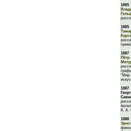
1885
Влад
Гель
росси
1885
Тама
Карс
росси
прима
1887
Пётр
Миту
росси
графи
"Мир 
искус
1887
Геор
Сави
росси
батал
К. А.
1888
Эрнс
финск