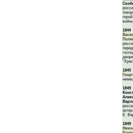
Скоб
росси
покор
герой
войны
1844
Васи
Поле
росси
перед
госпо
двори
"Хрис
1845
Георг
немец
1849
Конс
Алек
Варл
росси
актер
Е. В
1849
Нико
Егор