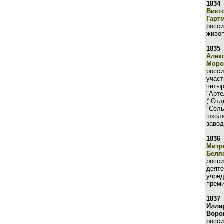
1834
Викт
Гарт
росси
живоп
1835
Алек
Моро
росси
участ
четыр
"Арте
("Отд
"Сель
школа
завод
1836
Митр
Беля
росс
деяте
учред
преми
1837
Илла
Воро
росси