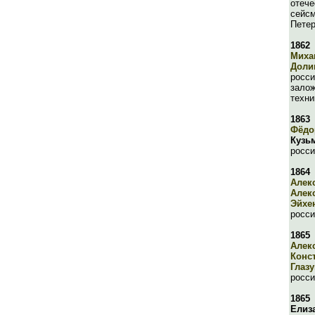
отече
сейсм
Петер
1862
Миха
Доли
росси
зало
техни
1863
Фёдо
Кузь
росси
1864
Алек
Алек
Эйхе
росси
1865
Алек
Конс
Глаз
росси
1865
Елиз