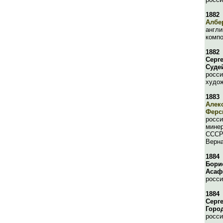
1882
Албе
англи
компо
1882
Серг
Суде
росси
худо
1883
Алек
Ферс
росси
минер
СССР 
Верна
1884
Бори
Асаф
росси
1884
Серг
Горо
росси