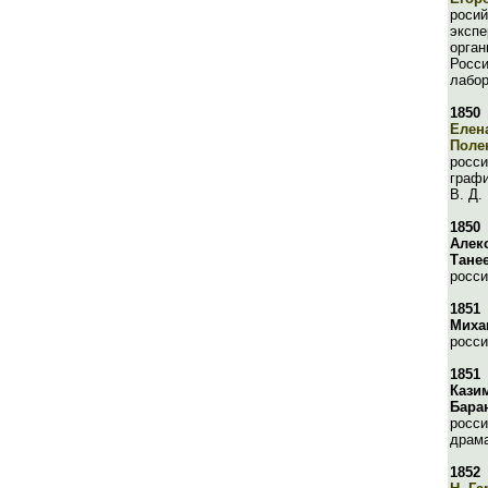
росий
экспе
орган
Росси
лабор
1850
Елен
Поле
росси
графи
В. Д.
1850
Алек
Тане
росси
1851
Миха
росси
1851
Кази
Бара
росси
драма
1852