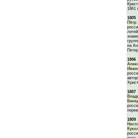
Крес
1861 
1805
Пётр
росси
литей
знаме
групп
на Ан
Петер
1806
Алек
Иван
росси
автор
Христ
1807
Влад
Бене
росси
перев
1809
Нест
Куко
росси
поэт,