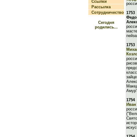
Ссылки
росси
Рассылка
Сотрудничество
1753
Федо
Алек
Сегодня
росси
родились...
масте
пейз
1753
Миха
Козл
росси
рисо
предс
класс
зайце
Алек
Макед
Амур"
1754
Иван
росси
("Вел
Свято
истор
искус
1754