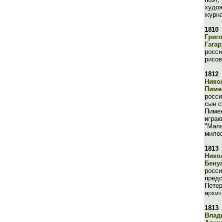
худож
журн
1810
Григ
Гага
росси
рисо
1812
Нико
Пиме
росси
сын с
Пимен
играю
"Маль
мило
1813
Нико
Бену
росси
пред
Петер
архит
1813
Влад