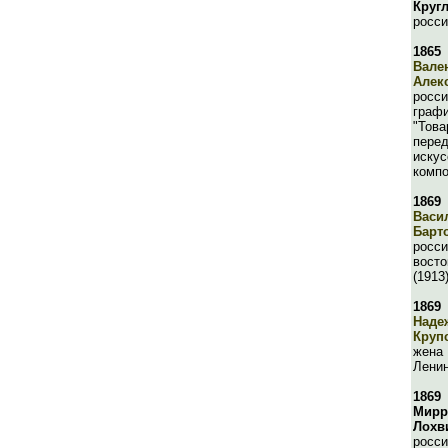
Круг
росси
1865
Вале
Алек
росси
графи
"Тов
перед
искус
компо
1869
Васи
Барт
росси
восто
(1913
1869
Наде
Круп
жена
Лени
1869
Мирр
Лохв
росси