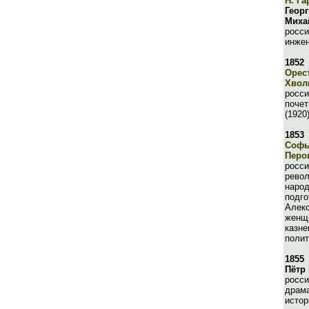
Н. Га
Геор
Миха
росси
инжен
1852
Орес
Хвол
росси
поче
(1920
1853
Софь
Перо
росси
револ
народ
подго
Алекс
женщи
казне
полит
1855
Пётр
росси
драма
истор