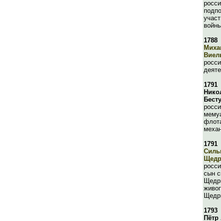
росси
подпо
участ
войны
1788
Миха
Виел
росс
деяте
1791
Нико
Бест
росси
мемуа
флота
механ
1791
Силь
Щедр
росси
сын с
Щедр
живо
Щедр
1793
Пётр