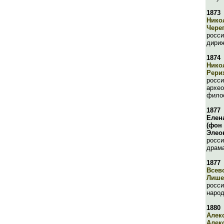
1873
Нико
Чере
росси
дириж
1874
Нико
Рери
росси
архео
фило
1877
Елен
(фон
Элео
росси
драма
1877
Всев
Лише
росси
наро
1880
Алек
Алек