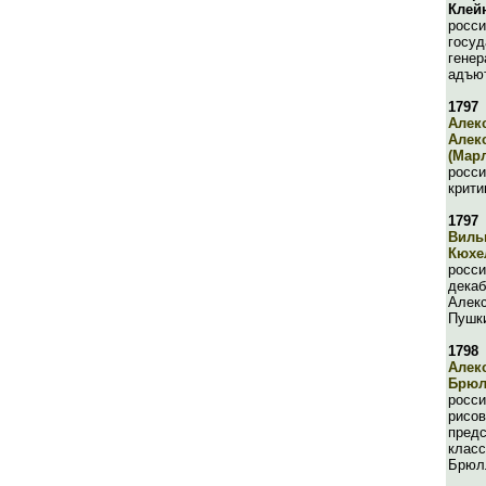
Клей
росси
госуд
генер
адъют
1797
Алек
Алек
(Мар
росси
крити
1797
Виль
Кюхе
росси
декаб
Алекс
Пушк
1798
Алек
Брюл
росси
рисов
предс
класс
Брюл