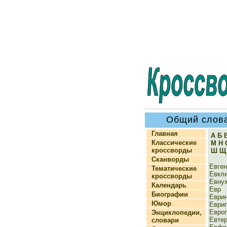
Общий слова
Главная
А
Б
Классические
М
Н
кроссворды
Ш
Щ
Сканворды
Евген
Тематические
Евкл
кроссворды
Евну
Календарь
Евр
Биографии
Еври
Юмор
Еври
Евро
Энциклопедии,
Евте
словари