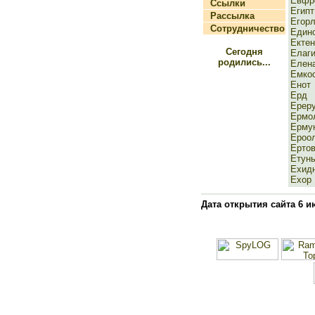
Евфр
Ссылки
Египт
Рассылка
Егор
Сотрудничество
Един
Ектен
Сегодня
Елаги
родились...
Елен
Емкос
Енот
Ерд
Ереру
Ермо
Ерму
Ероо
Ертов
Етун
Ехид
Ехор
Дата открытия сайта 6 и