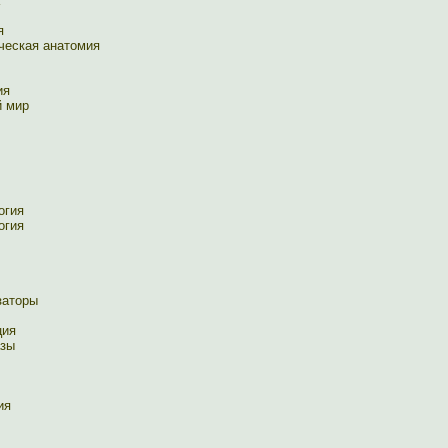
я
ческая анатомия
ия
й мир
огия
огия
заторы
ция
азы
ия