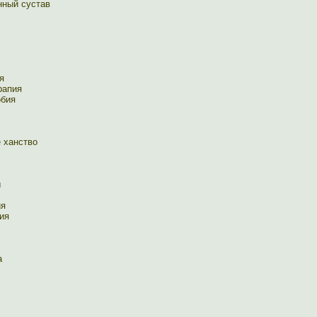
нный сустав
я
рапия
бия
 ханство
ы
ия
ия
а