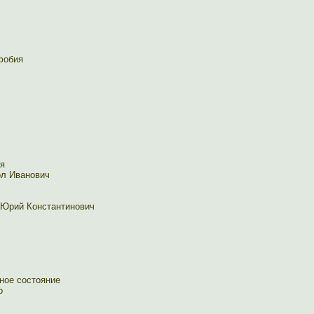
фобия
я
рл Иванович
 Юрий Константинович
ное состояние
р