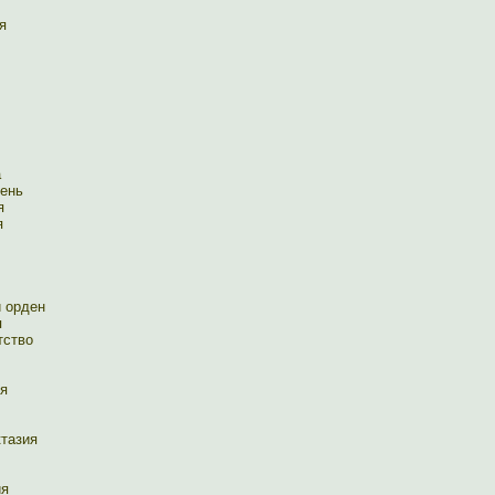
я
а
день
я
я
й орден
я
тство
ия
ктазия
ия