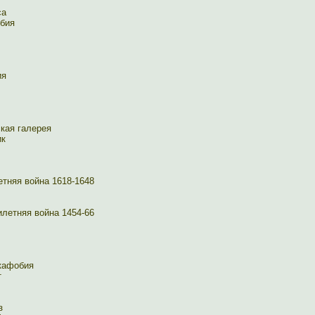
са
бия
ия
кая галерея
ик
тняя война 1618-1648
летняя война 1454-66
кафобия
т
з