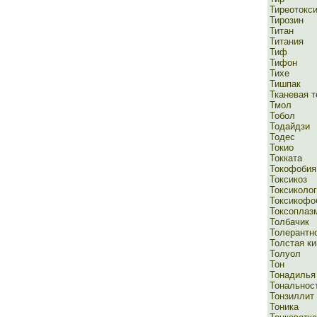
Тиреотокси
Тирозин
Титан
Титания
Тиф
Тифон
Тихе
Тишпак
Тканевая т
Тмол
Тобол
Тодайдзи
Тодес
Токио
Токката
Токофобия
Токсикоз
Токсиколо
Токсикофо
Токсоплаз
Толбачик
Толерантн
Толстая к
Толуол
Тон
Тонадилья
Тональнос
Тонзиллит
Тоника