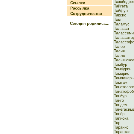
Тазобедре
Ссылки
Тайгета
Рассылка
Тайфун
Сотрудничество
Таксис
Такт
Сегодня родились...
Таламус
Таласса
Талассеми
Талассоте
Талассофо
Талер
Талия
Талло
Талышское
Тамбур
Тамбурин
Тамирис
Тамплиер
Тамтам
Танатолог
Танатофоб
Танбур
Танго
Тандем
Танегасим
Тапёр
Тапиока
Тар
Таранис
Тарантас