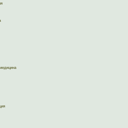
ия
а
 медицина
ция