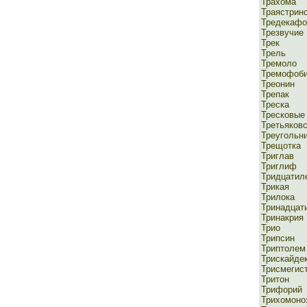
Трахома
Траястрин
Тредекафо
Трезвучие
Трек
Трель
Тремоло
Тремофоб
Треонин
Трепак
Треска
Тресковые
Третьяковс
Треугольн
Трещотка
Триглав
Триглиф
Тридцатиле
Трикая
Трилока
Тринадцати
Тринакрия
Трио
Трипсин
Триптолем
Трискайде
Трисмегис
Тритон
Трифорий
Трихомоно