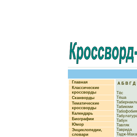
Главная
А
Б
В
Г
Д
Классические
кроссворды
Тёс
Тёша
Сканворды
Табернакл
Тематические
Табиюми
кроссворды
Табофобия
Календарь
Табулатур
Биографии
Табун
Юмор
Тавляк
Таврида
Энциклопедии,
Тадж-Мах
словари