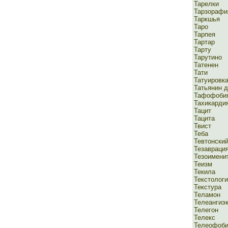
Тарелки
Тарзорафи
Таркшья
Таро
Тарпея
Тартар
Тарту
Тарутино
Татенен
Тати
Татуировк
Татьянин 
Тафофоби
Тахикарди
Тацит
Тацита
Твист
Теба
Тевтонски
Тезавраци
Тезоимени
Теизм
Текила
Текстолог
Текстура
Теламон
Телеангиэ
Телегон
Телекс
Телеофоб