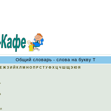
Общий словарь - слова на букву Т
Е
Ж
З
И
Й
К
Л
М
Н
О
П
Р
С
Т
У
Ф
Х
Ц
Ч
Ш
Щ
Э
Ю
Я
ь
а
ал