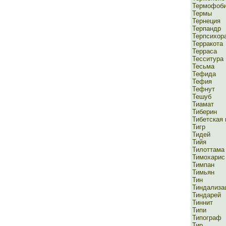
Термофоб
Термы
Тернеция
Терпандр
Терпсихор
Терракота
Терраса
Тесситура
Тесьма
Тефида
Тефия
Тефнут
Тешуб
Тиамат
Тиберин
Тибетская
Тигр
Тидей
Тийя
Тилоттама
Тимохарис
Тимпан
Тимьян
Тин
Тиндализа
Тиндарей
Тиннит
Типи
Типограф
Тир