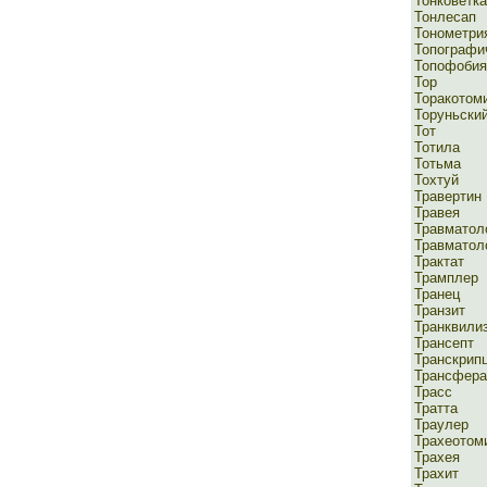
Тонковетка
Тонлесап
Тонометри
Топографи
Топофобия
Тор
Торакотом
Торуньски
Тот
Тотила
Тотьма
Тохтуй
Травертин
Травея
Травматол
Травматол
Трактат
Трамплер
Транец
Транзит
Транквили
Трансепт
Транскрип
Трансфер
Трасс
Тратта
Траулер
Трахеотом
Трахея
Трахит