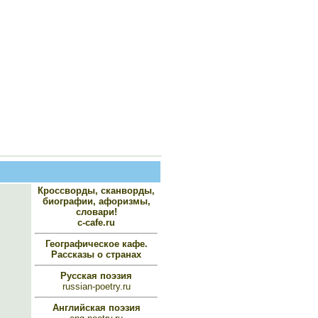
Кроссворды, сканворды,
биографии, афоризмы,
словари!
c-cafe.ru
Географическое кафе.
Рассказы о странах
Русская поэзия
russian-poetry.ru
Английская поэзия