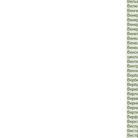
Вель
Велю
Венге
Вене
Вене
Вене
Вене
Вене
Вене
Вене
Венец
Венс
школ
Вент
Вент
Венч
Верб
Верби
Верб
Вери
Верл
Верм
Верн
Верн
Верт
Верф
Верхо
Весп
Вест
Вест