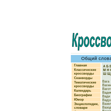
Общий слова
Главная
А
Б
Классические
М
Н
кроссворды
Ш
Щ
Сканворды
Вага
Тематические
Вагин
кроссворды
Ваго
Календарь
Ваде
Биографии
Вади
Юмор
Ваду
Вазе
Энциклопедии,
Вазо
словари