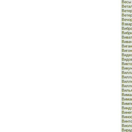
Весы
Вета
Вете
Вете
Вечо
Взва
Вибр
Вибр
Виват
Вива
Виган
Вигон
Виде
Видо
Викто
Вику
Вилл
Вилл
Вилл
Вилл
Виль
Вима
Вима
Вимп
Виндз
Винег
Вино
Винт
Виол
Вира