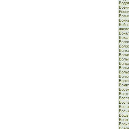
Водо
Вое
Росс
Возн
Воин
Вой
насле
Вока
Вока
Воло
Воло
Волх
Волч
Волы
Воль
Воль
Воль
Волю
Волю
Воми
Восе
Воско
Восп
Воспа
Вось
Вось
Вошь
Вояж
Враче
Всел