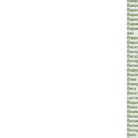
Ванф
Вань
Варе
Вари
Вари
Варик
Вари
вен
Варр
Варь
Васи
Васк
Васу
Вате
Вати
Вафр
Вахн
Веве
Веве
Вега
Веге
сист
Ведь
Вежа
Вези
Веле
Велик
Велн
Вело
Велс