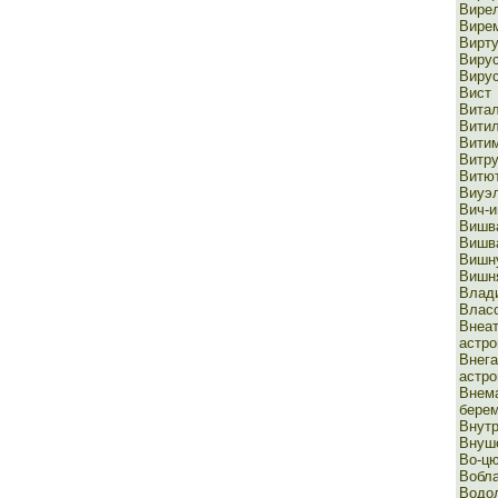
Вире
Вире
Вирт
Виру
Виру
Вист
Вита
Витил
Вити
Витр
Витю
Виуэ
Вич-
Вишв
Вишв
Вишн
Вишн
Влад
Влас
Внеа
астр
Внега
астр
Внем
бере
Внутр
Внуш
Во-ц
Вобл
Водо