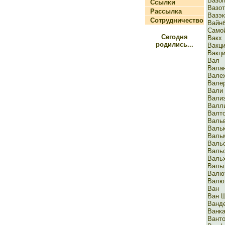
Вазо
Ссылки
Вазо
Рассылка
Вазэ
Сотрудничество
Вай
Само
Сегодня
Вакх
родились...
Вакц
Вакци
Вал
Вала
Вале
Вале
Вали
Вали
Валл
Валт
Валь
Валь
Валь
Валь
Вальс
Валь
Валь
Валю
Валю
Ван
Ван 
Ванд
Ванк
Ванто