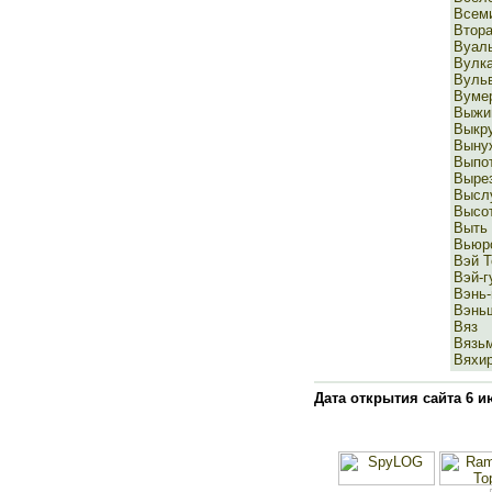
Всем
Втор
Вуал
Вулк
Вуль
Вуме
Выжи
Выкр
Выну
Выпо
Выре
Выслу
Высо
Выть
Вьюр
Вэй Т
Вэй-г
Вэнь
Вэнь
Вяз
Вязь
Вяхи
Дата открытия сайта 6 и